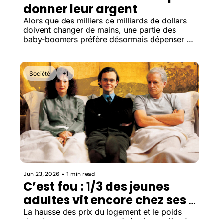
donner leur argent
Alors que des milliers de milliards de dollars 
doivent changer de mains, une partie des 
baby-boomers préfère désormais dépenser 
son patrimoine plutôt que le transmettre.
Société
+1
Jun 23, 2026
•
1 min read
C’est fou : 1/3 des jeunes 
adultes vit encore chez ses 
parents
La hausse des prix du logement et le poids 