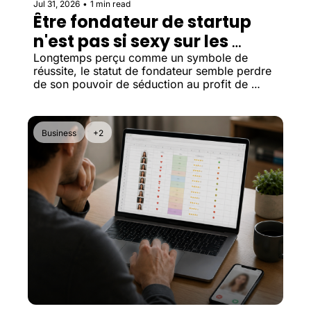
Jul 31, 2026
•
1 min read
Être fondateur de startup 
n'est pas si sexy sur les 
applis de rencontre
Longtemps perçu comme un symbole de 
réussite, le statut de fondateur semble perdre 
de son pouvoir de séduction au profit de 
critères plus concrets comme la stabilité, la 
crédibilité et l'équilibre de vie.
Business
+2