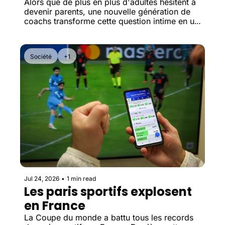
enfants
Alors que de plus en plus d'adultes hésitent à 
devenir parents, une nouvelle génération de 
coachs transforme cette question intime en un 
véritable marché.
Société
+1
Jul 24, 2026
•
1 min read
Les paris sportifs explosent 
en France
La Coupe du monde a battu tous les records 