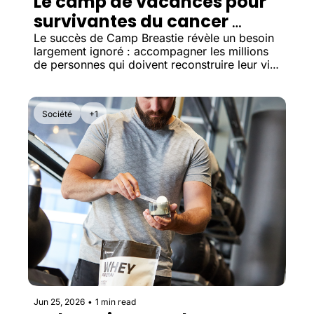
Le camp de vacances pour 
survivantes du cancer 
cartonne
Le succès de Camp Breastie révèle un besoin 
largement ignoré : accompagner les millions 
de personnes qui doivent reconstruire leur vie 
après une maladie grave.
Société
+1
Jun 25, 2026
•
1 min read