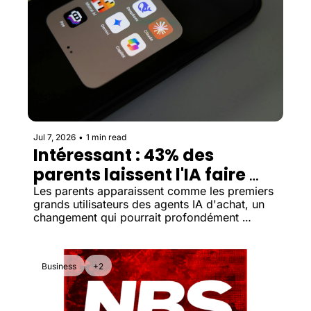
Jul 7, 2026
•
1 min read
Intéressant : 43% des 
parents laissent l'IA faire 
leurs achats à leur place
Les parents apparaissent comme les premiers 
grands utilisateurs des agents IA d'achat, un 
changement qui pourrait profondément 
bouleverser le marketing des marques.
Business
+2