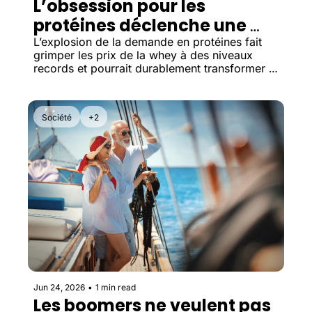
L’obsession pour les 
protéines déclenche une 
pénurie
L’explosion de la demande en protéines fait 
grimper les prix de la whey à des niveaux 
records et pourrait durablement transformer 
l’industrie alimentaire.
Société
+2
Jun 24, 2026
•
1 min read
Les boomers ne veulent pas 