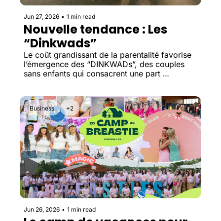
Jun 27, 2026
•
1 min read
Nouvelle tendance : Les 
“Dinkwads”
Le coût grandissant de la parentalité favorise 
l’émergence des “DINKWADs”, des couples 
sans enfants qui consacrent une part 
croissante de leur budget à leurs animaux de 
compagnie.
Business
+2
Jun 26, 2026
•
1 min read