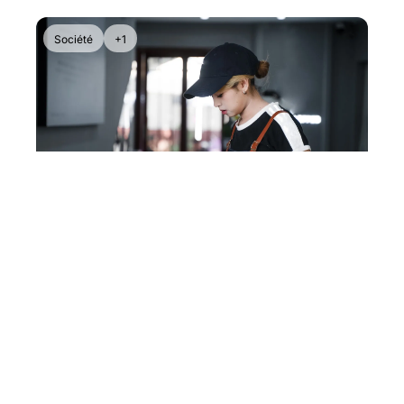
époque.
Société
+1
Jun 12, 2026
•
1 min read
La Gen Z cumule les jobs 
comme jamais
Entre inflation, coût du logement et explosion 
des plateformes numériques, la Gen Z adopte 
massivement les revenus multiples, remettant 
en question le modèle traditionnel du CDI à 
temps plein.