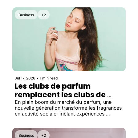
repousser l'achat d'un logement, pour 
financer le mariage parfait.
Business
+2
Jul 17, 2026
•
1 min read
Les clubs de parfum 
remplacent les clubs de 
lecture
En plein boom du marché du parfum, une 
nouvelle génération transforme les fragrances 
en activité sociale, mêlant expériences 
immersives, rencontres et communautés.
Business
+2