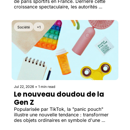
de paris sportifs en France. Derrière cette 
croissance spectaculaire, les autorités 
s'inquiètent d'une hausse des pertes et des 
comportements addictifs.
Société
+1
Jul 22, 2026
•
1 min read
Le nouveau doudou de la 
Gen Z
Popularisée par TikTok, la "panic pouch" 
illustre une nouvelle tendance : transformer 
des objets ordinaires en symbole d'une 
identité et créer, au passage, une nouvelle 