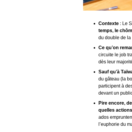
Contexte
 : Le 
temps, le chôm
du double de la
Ce qu’on remar
circuite le job tr
dès leur majorit
Sauf qu’à Taïw
du gâteau (la b
participent à de
devant un public
Pire encore, de
quelles action
ados empruntent
l’euphorie du ma