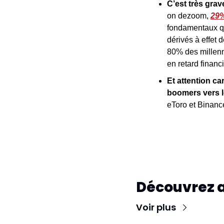
C’est très grav
on dezoom, 
29%
fondamentaux qu
dérivés à effet 
80% des millenni
en retard financ
Et attention ca
boomers vers l
eToro et Binan
Découvrez 
Voir plus