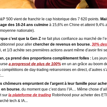
S&P 500 vient de franchir le cap historique des 7 620 points. 
Mai
age des 16-24 ans culmine
 à 15,6% en Chine et atteint 9,4% a
 moyenne nationale).
que c’est que la Gen Z 
ne fait plus confiance au marché de l’e
aditionnel pour aller 
chercher de revenus en bourse. 
30% des
é, et 1/3 achète ses premières actions avant même d'avoir fini s
an, ça prend des proportions complètement folles :
 Les jeun
ourse 
a progressé de plus de 100%
 en un an grâce au boom des
s compétitions de day-trading retransmises en direct, d’autres s'a
...
s chômeurs empruntent de l’argent à leur famille pour achet
s en bourse
, du moment que c’est dans l’IA… Même chose d’ail
 sur 
la plateforme de trading
 Robinhood pour acheter des ETFs
rché tech & IA...