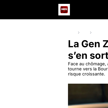
Home
Posts
La Gen Z m
La Gen Z
s’en sort
Face au chômage, au
tourne vers la Bour
risque croissante.