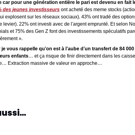
e car pour une génération entière le pari est devenu en fait le
 des jeunes investisseurs
 ont acheté des meme stocks (actio
i explosent sur les réseaux sociaux). 43% ont tradé des options
de levier). 22% ont investi avec de l'argent emprunté. Et selon N
als et 75% des Gen Z font des investissements spéculatifs parce
ièrement ».
r je vous rappelle qu’on est à l’aube d’un transfert de 84 000 
eurs enfants
… et ça risque de finir directement dans les caiss
ce… Extraction massive de valeur en approche…
aussi…