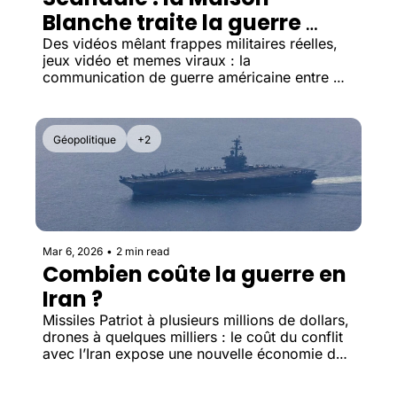
Blanche traite la guerre 
comme un jeu vidéo
Des vidéos mêlant frappes militaires réelles, 
jeux vidéo et memes viraux : la 
communication de guerre américaine entre 
propagande, réseaux sociaux et IA.
Géopolitique
+2
Mar 6, 2026
•
2 min read
Combien coûte la guerre en 
Iran ?
Missiles Patriot à plusieurs millions de dollars, 
drones à quelques milliers : le coût du conflit 
avec l’Iran expose une nouvelle économie de 
la guerre.