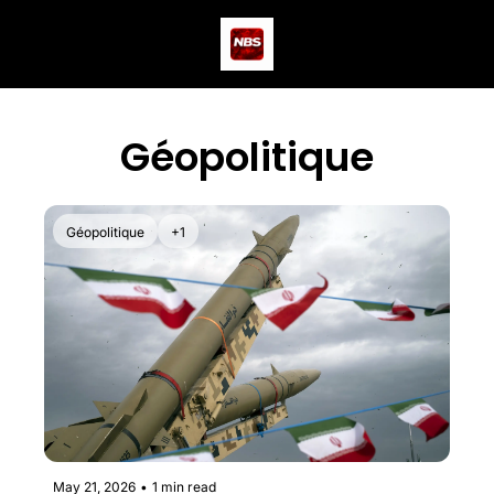
Actus
Podcast
Dev
Géopolitique
Géopolitique
+1
May 21, 2026
•
1 min read