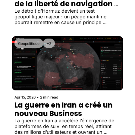
de la liberté de navigation 
mondiale ?
Le détroit d’Hormuz devient un test 
géopolitique majeur : un péage maritime 
pourrait remettre en cause un principe 
fondateur du commerce mondial.
Géopolitique
+2
Apr 15, 2026
•
2 min read
La guerre en Iran a créé un 
nouveau Business
La guerre en Iran a accéléré l’émergence de 
plateformes de suivi en temps réel, attirant 
des millions d’utilisateurs et ouvrant un 