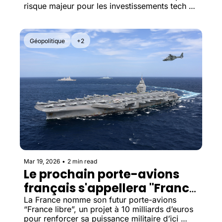
risque majeur pour les investissements tech et 
le Nasdaq.
Géopolitique
+2
Mar 19, 2026
•
2 min read
Le prochain porte-avions 
français s'appellera "France 
libre"
La France nomme son futur porte-avions 
“France libre”, un projet à 10 milliards d’euros 
pour renforcer sa puissance militaire d’ici 