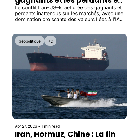
gagnants et les perdants en 
bourse ?
Le conflit Iran–US–Israël crée des gagnants et 
perdants inattendus sur les marchés, avec une 
domination croissante des valeurs liées à l’IA 
et à l’énergie.
Géopolitique
+2
Apr 27, 2026
•
1 min read
Iran, Hormuz, Chine : La fin 