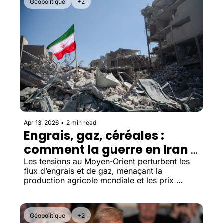
Géopolitique
+2
Apr 13, 2026
•
2 min read
Engrais, gaz, céréales : 
comment la guerre en Iran 
impacte l’alimentation 
Les tensions au Moyen-Orient perturbent les 
flux d’engrais et de gaz, menaçant la 
mondiale
production agricole mondiale et les prix 
alimentaires.
Géopolitique
+2