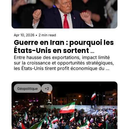
Apr 10, 2026
•
2 min read
Guerre en Iran : pourquoi les 
États-Unis en sortent 
gagnants économiquement
Entre hausse des exportations, impact limité 
sur la croissance et opportunités stratégiques, 
les États-Unis tirent profit économique du 
conflit.
Géopolitique
+2