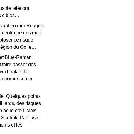
ustrie télécom 
es cibles…
rivant en mer Rouge a 
 a entraîné des mois 
loser ce risque 
a région du Golfe…
jet Blue-Raman 
faire passer des 
 l’Irak et la 
ntourner la mer 
le. Quelques points 
liards, des risques 
ne le croit. Mais 
Starlink. Pas juste 
nts et les 