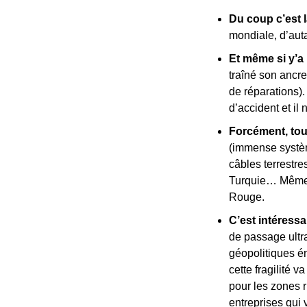
Du coup c’est l
mondiale, d’auta
Et même si y’a 
traîné son ancre
de réparations).
d’accident et il
Forcément, tou
(immense système
câbles terrestres
Turquie… Même l’
Rouge.
C’est intéressa
de passage ultra
géopolitiques én
cette fragilité v
pour les zones 
entreprises qui 