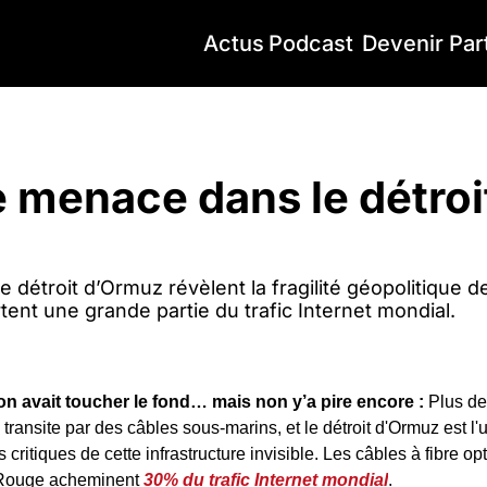
Actus
Podcast
Devenir Par
menace dans le détroit d’Ormuz
 menace dans le détroit
z
 détroit d’Ormuz révèlent la fragilité géopolitique 
tent une grande partie du trafic Internet mondial.
n avait toucher le fond… mais non y’a pire encore : 
Plus de
 transite par des câbles sous-marins, et le détroit d'Ormuz est l'
critiques de cette infrastructure invisible. Les câbles à fibre op
 Rouge acheminent 
30% du trafic Internet mondial
.