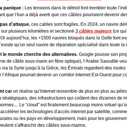
a panique :
 Les tensions dans le détroit font trembler toute l’ind
nt que l'Iran a déjà averti que ces câbles pourraient devenir d
pas d’attaque,
 ces cables sont fragiles. En 2024, un navire dé
 sur plusieurs kilomètres et sectionné 
3 câbles majeurs
 (ce qui
 Or aujourd’hui, les +1500 navires bloqués dans le Golfe font exp
 n'existe qu'un seul navire de réparation spécialisé dans toute l
t le monde cherche des alternatives.
 Google pousse son pro
 de câble sous-marin en fibre optique), l’Arabie Saoudite veut 
 via la Syrie jusqu’à la Grèce, les Émirats regardent des routes via
Afrique pourrait devenir un corridor Internet Est-Ouest pour co
nt car 
on réalise qu’Internet ressemble de plus en plus au pétro
 stratégiques, des infrastructures qui coûtent des dizaines de mil
ormes… Le “cloud” est finalement beaucoup moins virtuel qu’on 
a accélérer les technologies d'accès internet par satellite, comme 
rurales ou les pays en développement, mais pour les gouverneme
veulent s'affranchir des câbles sous-marins.