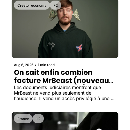
Creator economy
+2
Aug 6, 2026
•
1 min read
On sait enfin combien 
facture MrBeast (nouveaux 
documents révélés)
Les documents judiciaires montrent que 
MrBeast ne vend plus seulement de 
l'audience. Il vend un accès privilégié à une 
génération entière de futurs consommateurs.
France
+2