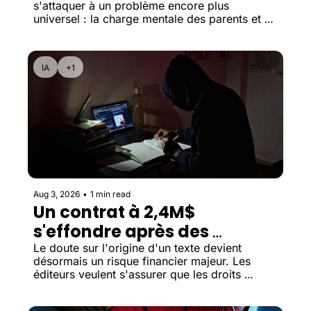
s'attaquer à un problème encore plus 
universel : la charge mentale des parents et 
l'organisation de la vie familiale.
IA
+1
Aug 3, 2026
•
1 min read
Un contrat à 2,4M$ 
s'effondre après des 
soupçons d'IA
Le doute sur l'origine d'un texte devient 
désormais un risque financier majeur. Les 
éditeurs veulent s'assurer que les droits 
d'auteur sont solides avant d'investir des 
millions.