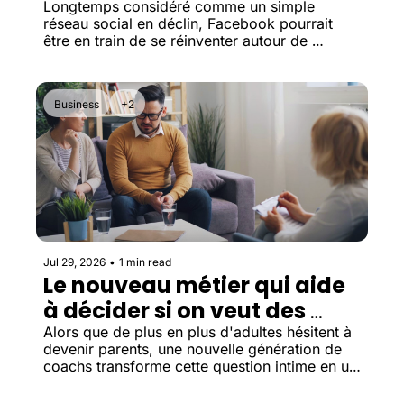
Longtemps considéré comme un simple 
réseau social en déclin, Facebook pourrait 
être en train de se réinventer autour de 
services qui facilitent les interactions dans le 
monde réel.
Business
+2
Jul 29, 2026
•
1 min read
Le nouveau métier qui aide 
à décider si on veut des 
enfants
Alors que de plus en plus d'adultes hésitent à 
devenir parents, une nouvelle génération de 
coachs transforme cette question intime en un 
véritable marché.