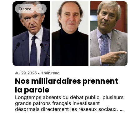
France
+1
Jul 29, 2026
•
1 min read
Nos milliardaires prennent 
la parole
Longtemps absents du débat public, plusieurs 
grands patrons français investissent 
désormais directement les réseaux sociaux. 
Un changement qui pourrait marquer un 
tournant dans leur manière d'influencer le 
débat économique et politique.
Load more