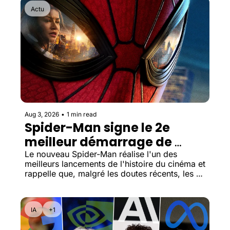
Actu
Aug 3, 2026
•
1 min read
Spider-Man signe le 2e 
meilleur démarrage de 
l'histoire du box-office US. 
Le nouveau Spider-Man réalise l'un des 
meilleurs lancements de l'histoire du cinéma et 
rappelle que, malgré les doutes récents, les 
super-héros restent l'une des franchises les 
plus puissantes d'Hollywood.
IA
+1