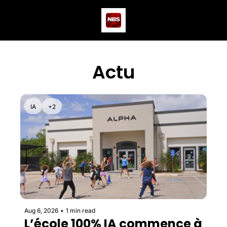
Actus
Podcast
Dev
Actu
IA
+2
Aug 6, 2026
•
1 min read
L’école 100% IA commence à 