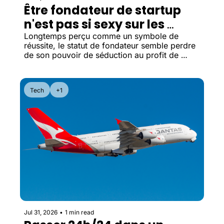
Être fondateur de startup 
n'est pas si sexy sur les 
applis de rencontre
Longtemps perçu comme un symbole de 
réussite, le statut de fondateur semble perdre 
de son pouvoir de séduction au profit de 
critères plus concrets comme la stabilité, la 
crédibilité et l'équilibre de vie.
Tech
+1
Jul 31, 2026
•
1 min read