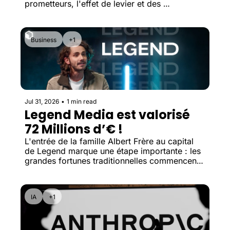
prometteurs, l'effet de levier et des 
valorisations élevées peuvent transformer une 
correction en crise.
Business
+1
Jul 31, 2026
•
1 min read
Legend Media est valorisé 
72 Millions d’€ !
L'entrée de la famille Albert Frère au capital 
de Legend marque une étape importante : les 
grandes fortunes traditionnelles commencent 
désormais à investir dans les médias créés 
par des créateurs de contenu.
IA
+1