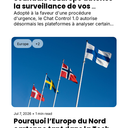
la surveillance de vos 
messages
Adopté à la faveur d'une procédure 
d'urgence, le Chat Control 1.0 autorise 
désormais les plateformes à analyser certains 
messages privés, tandis que le débat sur un 
contrôle obligatoire des messageries chiffrées 
revient dès septembre.
Europe
+2
Jul 7, 2026
•
1 min read
Pourquoi l’Europe du Nord 