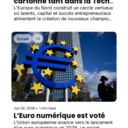
cartonne tant dans la Tech 
?
L'Europe du Nord construit un cercle vertueux 
où talents, capital et succès entrepreneuriaux 
alimentent la création de nouveaux champions 
technologiques.
Europe
+2
Jun 24, 2026
•
1 min read
L’Euro numérique est voté
L’Union européenne avance vers le lancement 
d’un euro numérique en 2029, un projet 