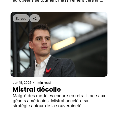
défense, portée par une explosion des 
dépenses militaires en Europe.
Europe
+2
Jun 15, 2026
•
1 min read
Mistral décolle
Malgré des modèles encore en retrait face aux 
géants américains, Mistral accélère sa 
stratégie autour de la souveraineté 
européenne et des contrats industriels à très 
grande échelle.