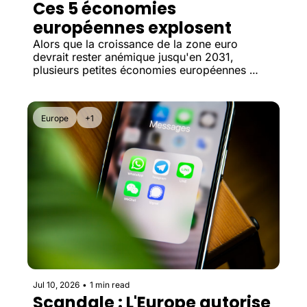
Ces 5 économies 
européennes explosent
Alors que la croissance de la zone euro 
devrait rester anémique jusqu'en 2031, 
plusieurs petites économies européennes 
affichent des perspectives bien supérieures 
grâce au tourisme, aux infrastructures ou aux 
investissements étrangers.
Europe
+1
Jul 10, 2026
•
1 min read
Scandale : L'Europe autorise 