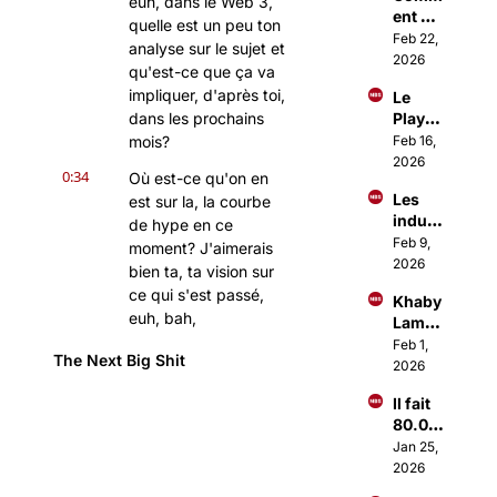
euh, dans le Web 3, 
ent 
Paris 
quelle est un peu ton 
Investi
Feb 22, 
parle
analyse sur le sujet et 
r 
2026
qu'est-ce que ça va 
comm
impliquer, d'après toi, 
Le 
e les 
dans les prochains 
Playb
1% ?
ook 
mois?
Feb 16, 
d'Ous
2026
0:34
Où est-ce qu'on en 
sama 
Les 
est sur la, la courbe 
Amma
indust
r pour 
de hype en ce 
ries 
Feb 9, 
lancer 
moment? J'aimerais 
qui 
2026
des 
bien ta, ta vision sur 
vont 
Busin
ce qui s'est passé, 
Khaby 
décoll
ess à 
euh, bah, 
Lame 
er en 
+1M€
essentiellement cette 
vend 
Feb 1, 
2026
The Next Big Shit
semaine et d'après 
sa 
2026
boite 
toi, où est-ce qu'on 
Il fait 
1Mds$
va? OK.
80.00
0:48
0€/mo
Alors plusieurs 
Jan 25, 
is en 
2026
avertissements. Alors 
se 
déjà, je suis à Bali et 