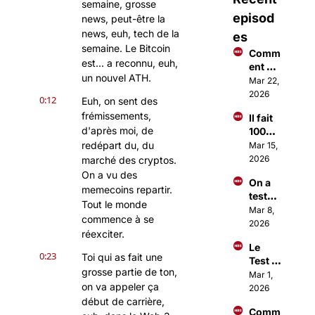
semaine, grosse 
episod
news, peut-être la 
news, euh, tech de la 
es
semaine. Le Bitcoin 
Comm
est... a reconnu, euh, 
ent 
un nouvel ATH.
faire 
Mar 22, 
des €
2026
0:12
Euh, on sent des 
€€ 
frémissements, 
Il fait 
avec 
d'après moi, de 
100M$ 
Open
à 18 
redépart du, du 
Mar 15, 
Claw ?
ans 
2026
marché des cryptos. 
grâce 
On a vu des 
On a 
à une 
memecoins repartir. 
testé 
applic
Tout le monde 
Open
Mar 8, 
ation
commence à se 
Claw 
2026
réexciter.
(c'est 
Le 
totale
0:23
Toi qui as fait une 
Test 
ment 
grosse partie de ton, 
Sangu
Mar 1, 
fou)
on va appeler ça 
in 
2026
dont 
début de carrière, 
Comm
tout 