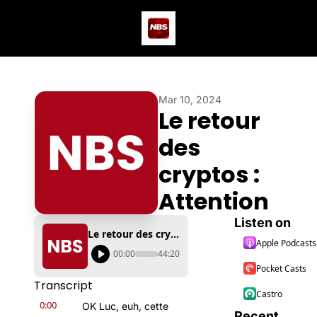
Actus
Podcast
Dev
Mar 10, 2024
Le retour 
des 
cryptos : 
Attention
Listen on
Le retour des cryptos : Attention
Apple Podcasts
00:00
44:20
Pocket Casts
Transcript
Castro
0:00
OK Luc, euh, cette 
Recent 