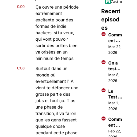
Castro
0:00
Ça ouvre une période 
Recent 
extrêmement 
episod
excitante pour des 
formes de indie 
es
hackers, si tu veux, 
Comm
qui vont pouvoir 
ent 
sortir des boîtes bien 
faire 
Mar 22, 
valorisées en un 
des €
2026
€€ 
minimum de temps.
On a 
avec 
0:08
Surtout dans un 
testé 
Open
Open
monde où 
Mar 8, 
Claw ?
Claw 
2026
éventuellement l'IA 
(c'est 
vient te défoncer une 
Le 
totale
grosse partie des 
Test 
ment 
jobs et tout ça. T'as 
Sangu
Mar 1, 
fou)
une phase de 
in 
2026
transition, il va falloir 
dont 
Comm
que les gens fassent 
tout 
ent 
Paris 
quelque chose 
Investi
Feb 22, 
parle
pendant cette phase 
r 
2026