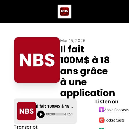
Actus
Podcast
Dev
Mar 15, 2026
Il fait 
100M$ à 18 
ans grâce 
à une 
application
Listen on
Il fait 100M$ à 18 ans grâce à une application
Apple Podcasts
00:00
47:51
Pocket Casts
Transcript