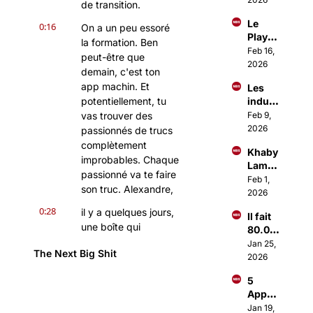
de transition.
comm
Le 
e les 
0:16
On a un peu essoré 
Playb
1% ?
la formation. Ben 
ook 
Feb 16, 
peut-être que 
d'Ous
2026
demain, c'est ton 
sama 
app machin. Et 
Les 
Amma
potentiellement, tu 
indust
r pour 
ries 
vas trouver des 
Feb 9, 
lancer 
qui 
2026
des 
passionnés de trucs 
vont 
Busin
complètement 
Khaby 
décoll
ess à 
improbables. Chaque 
Lame 
er en 
+1M€
passionné va te faire 
vend 
Feb 1, 
2026
son truc. Alexandre,
sa 
2026
boite 
0:28
il y a quelques jours, 
Il fait 
1Mds$
une boîte qui 
80.00
s'appelle Cal AI s'est 
0€/mo
Jan 25, 
The Next Big Shit
vendue pour 
is en 
2026
se 
potentiellement à 
5 
louant 
peu près cent 
Apps 
en 
millions de dollars.
Incon
Jan 19, 
tant 