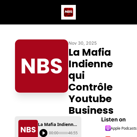
Actus
Podcast
Dev
Nov 30, 2025
La Mafia 
Indienne 
qui 
Contrôle 
Youtube 
Business
Listen on
La Mafia Indienne qui Contrôle Youtube Business
Apple Podcasts
00:00
46:55