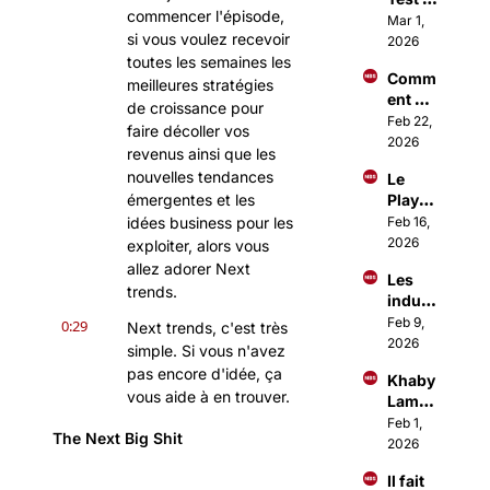
ment 
commencer l'épisode, 
Sangu
Mar 1, 
fou)
si vous voulez recevoir 
in 
2026
dont 
toutes les semaines les 
Comm
tout 
meilleures stratégies 
ent 
Paris 
de croissance pour 
Investi
Feb 22, 
parle
faire décoller vos 
r 
2026
revenus ainsi que les 
comm
nouvelles tendances 
Le 
e les 
émergentes et les 
Playb
1% ?
ook 
idées business pour les 
Feb 16, 
d'Ous
2026
exploiter, alors vous 
sama 
allez adorer Next 
Les 
Amma
trends.
indust
r pour 
ries 
Feb 9, 
lancer 
0:29
Next trends, c'est très 
qui 
2026
des 
simple. Si vous n'avez 
vont 
Busin
pas encore d'idée, ça 
Khaby 
décoll
ess à 
vous aide à en trouver. 
Lame 
er en 
+1M€
Si vous avez déjà une 
vend 
Feb 1, 
2026
The Next Big Shit
idée, ça vous aide à 
sa 
2026
boite 
vous lancer. Et si vous 
Il fait 
1Mds$
avez déjà une boîte, 