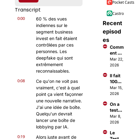
Pocket Casts
Transcript
Castro
0:00
60 % des vues 
Recent 
indiennes sur le 
episod
segment business 
invest en fait étaient 
es
contrôlées par ces 
Comm
personnes. Les 
ent 
deepfake qui sont 
faire 
Mar 22, 
extrêmement 
des €
2026
€€ 
reconnaissables.
Il fait 
avec 
0:08
Ce qu'on ne voit pas 
100M$ 
Open
à 18 
vraiment, c'est à quel 
Mar 15, 
Claw ?
ans 
2026
point ça vient façonner 
grâce 
une nouvelle narrative. 
On a 
à une 
J'ai une idée de boîte. 
testé 
applic
Quelqu'un devrait 
Open
Mar 8, 
ation
lancer une boîte de 
Claw 
2026
lobbying par IA.
(c'est 
Le 
totale
0:19
Alors juste avant de 
Test 