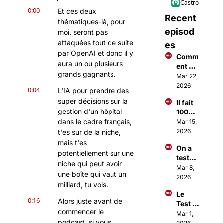
Castro
0:00
Et ces deux 
Recent 
thématiques-là, pour 
episod
moi, seront pas 
attaquées tout de suite 
es
par OpenAI et donc il y 
Comm
aura un ou plusieurs 
ent 
grands gagnants.
faire 
Mar 22, 
des €
2026
0:04
L'IA pour prendre des 
€€ 
super décisions sur la 
Il fait 
avec 
gestion d'un hôpital 
100M$ 
Open
à 18 
dans le cadre français, 
Mar 15, 
Claw ?
ans 
2026
t'es sur de la niche, 
grâce 
mais t'es 
On a 
à une 
potentiellement sur une 
testé 
applic
niche qui peut avoir 
Open
Mar 8, 
ation
une boîte qui vaut un 
Claw 
2026
milliard, tu vois.
(c'est 
Le 
totale
0:16
Alors juste avant de 
Test 
ment 
commencer le 
Sangu
Mar 1, 
fou)
podcast, si vous 
in 
2026