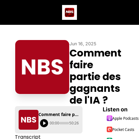
Actus
Podcast
Dev
Jun 16, 2025
Comment 
faire 
partie des 
gagnants 
de l'IA ?
Listen on
Comment faire partie des gagnants de l'IA ?
Apple Podcasts
00:00
50:26
Pocket Casts
Transcript