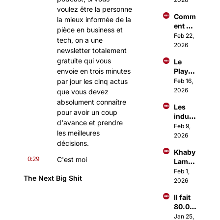
dont 
voulez être la personne 
Comm
tout 
la mieux informée de la 
ent 
Paris 
pièce en business et 
Investi
Feb 22, 
parle
tech, on a une 
r 
2026
newsletter totalement 
comm
gratuite qui vous 
Le 
e les 
envoie en trois minutes 
Playb
1% ?
ook 
par jour les cinq actus 
Feb 16, 
d'Ous
2026
que vous devez 
sama 
absolument connaître 
Les 
Amma
pour avoir un coup 
indust
r pour 
d'avance et prendre 
ries 
Feb 9, 
lancer 
les meilleures 
qui 
2026
des 
décisions.
vont 
Busin
Khaby 
décoll
ess à 
0:29
C'est moi 
Lame 
er en 
+1M€
personnellement qui la 
vend 
Feb 1, 
2026
The Next Big Shit
rédige tous les jours. Il 
sa 
2026
boite 
y a plus de dix mille 
Il fait 
1Mds$
entrepreneurs, CEO, 
80.00
cadres sup' et futurs 
0€/mo
Jan 25, 