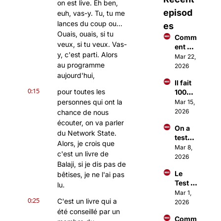
on est live. Eh ben, 
episod
euh, vas-y. Tu, tu me 
lances du coup ou... 
es
Ouais, ouais, si tu 
Comm
veux, si tu veux. Vas-
ent 
y, c'est parti. Alors 
faire 
Mar 22, 
au programme 
des €
2026
€€ 
aujourd'hui,
Il fait 
avec 
0:15
pour toutes les 
100M$ 
Open
à 18 
personnes qui ont la 
Mar 15, 
Claw ?
ans 
2026
chance de nous 
grâce 
écouter, on va parler 
On a 
à une 
du Network State. 
testé 
applic
Alors, je crois que 
Open
Mar 8, 
ation
c'est un livre de 
Claw 
2026
Balaji, si je dis pas de 
(c'est 
Le 
bêtises, je ne l'ai pas 
totale
Test 
ment 
lu.
Sangu
Mar 1, 
fou)
0:25
C'est un livre qui a 
in 
2026
dont 
été conseillé par un 
Comm
tout 