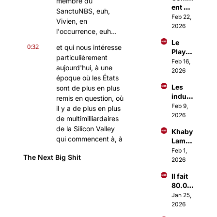
membre du 
ent 
Paris 
SanctuNBS, euh, 
Investi
Feb 22, 
parle
Vivien, en 
r 
2026
l'occurrence, euh...
comm
Le 
e les 
0:32
et qui nous intéresse 
Playb
1% ?
particulièrement 
ook 
Feb 16, 
aujourd'hui, à une 
d'Ous
2026
époque où les États 
sama 
Les 
sont de plus en plus 
Amma
indust
r pour 
remis en question, où 
ries 
Feb 9, 
lancer 
il y a de plus en plus 
qui 
2026
des 
de multimilliardaires 
vont 
Busin
de la Silicon Valley 
Khaby 
décoll
ess à 
qui commencent à, à 
Lame 
er en 
+1M€
dire: Bon, bah, vous 
vend 
Feb 1, 
2026
The Next Big Shit
êtes bien gentils, les 
sa 
2026
boite 
amis, mais vous, euh, 
Il fait 
1Mds$
dans ce pays-là, eh 
80.00
bien, il y a des 
0€/mo
Jan 25, 
choses que je peux 
is en 
2026
pas faire.
se 