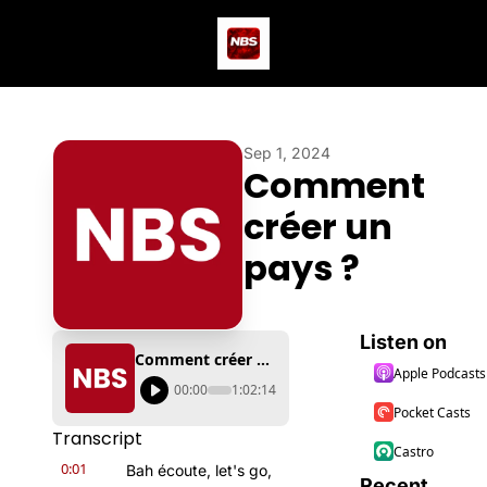
Actus
Podcast
Dev
Sep 1, 2024
Comment 
créer un 
pays ?
Listen on
Comment créer un pays ?
Apple Podcasts
00:00
1:02:14
Pocket Casts
Transcript
Castro
0:01
Bah écoute, let's go, 
Recent 