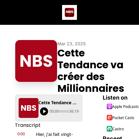
Actus
Podcast
Dev
Mar 23, 2025
Cette 
Tendance va 
créer des 
Millionnaires
Listen on
Cette Tendance va créer des Millionnaires
Apple Podcasts
00:00
36:19
Pocket Casts
Transcript
Castro
0:00
Hier, j'ai fait vingt-
Recent 