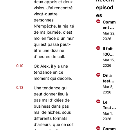
deux appels et deux 
episod
visios. J'ai rencontré 
vingt-quatre 
es
personnes. 
Comm
N'empêche, la réalité 
ent 
de ma journée, c'est 
faire 
Mar 22, 
moi en face d'un mur 
des €
2026
€€ 
qui est passé peut-
Il fait 
avec 
être une dizaine 
100M$ 
Open
d'heures de call.
à 18 
Mar 15, 
Claw ?
ans 
0:10
2026
Ok Alex, il y a une 
grâce 
tendance en ce 
On a 
à une 
moment qui décolle.
testé 
applic
Open
Mar 8, 
0:13
ation
Une tendance qui 
Claw 
2026
peut donner lieu à 
(c'est 
pas mal d'idées de 
Le 
totale
business dans pas 
Test 
ment 
mal de niches, sous 
Sangu
Mar 1, 
fou)
différents formats 
in 
2026
dont 
d'ailleurs, que ce soit 
Comm
tout 