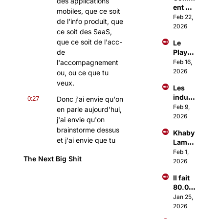
des applications 
ent 
Paris 
mobiles, que ce soit 
Investi
Feb 22, 
parle
de l'info produit, que 
r 
2026
ce soit des SaaS, 
comm
que ce soit de l'acc- 
Le 
e les 
de 
Playb
1% ?
ook 
l'accompagnement 
Feb 16, 
d'Ous
2026
ou, ou ce que tu 
sama 
veux.
Les 
Amma
indust
0:27
r pour 
Donc j'ai envie qu'on 
ries 
Feb 9, 
lancer 
en parle aujourd'hui, 
qui 
2026
des 
j'ai envie qu'on 
vont 
Busin
brainstorme dessus 
Khaby 
décoll
ess à 
et j'ai envie que tu 
Lame 
er en 
+1M€
me dises si je me 
vend 
Feb 1, 
2026
The Next Big Shit
fourre totalement le 
sa 
2026
boite 
doigt dans l'œil ou 
Il fait 
1Mds$
pas et, euh, voir, voir 
80.00
ce qu'il est possible 
0€/mo
Jan 25, 
de faire tout 
is en 
2026
simplement.
se 