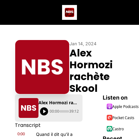
Actus
Podcast
Dev
Jan 14, 2024
Alex 
Hormozi 
rachète 
Skool
Listen on
Alex Hormozi rachète Skool
Apple Podcasts
00:00
39:12
Pocket Casts
Transcript
Castro
0:00
Quand il dit qu'il a 
Recent 