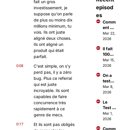
fait un gros 
episod
investissement, je 
suppose qu'on parle 
es
de plus ou moins dix 
Comm
millions minimum, tu 
ent 
vois. Ils ont juste 
faire 
Mar 22, 
aligné deux choses. 
des €
2026
€€ 
Ils ont aligné un 
Il fait 
avec 
produit qui était 
100M$ 
Open
parfait.
à 18 
Mar 15, 
Claw ?
ans 
0:08
2026
C'est simple, on s'y 
grâce 
perd pas, il y a zéro 
On a 
à une 
bug. Plus ce referral 
testé 
applic
qui est juste 
Open
Mar 8, 
ation
incroyable. Ils sont 
Claw 
2026
capables de faire 
(c'est 
Le 
concurrence très 
totale
Test 
ment 
rapidement à ce 
Sangu
Mar 1, 
fou)
genre de mecs.
in 
2026
0:17
dont 
Et ils sont pas obligés 
Comm
tout 