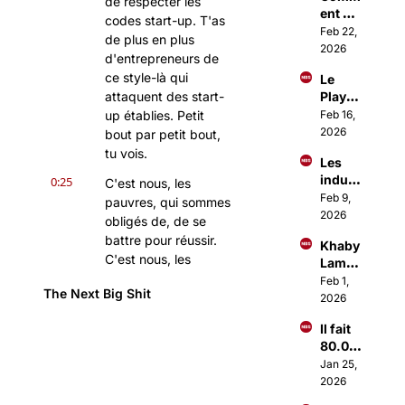
de respecter les 
ent 
Paris 
codes start-up. T'as 
Investi
Feb 22, 
parle
de plus en plus 
r 
2026
d'entrepreneurs de 
comm
ce style-là qui 
Le 
e les 
attaquent des start-
Playb
1% ?
ook 
up établies. Petit 
Feb 16, 
d'Ous
2026
bout par petit bout, 
sama 
tu vois.
Les 
Amma
indust
0:25
r pour 
C'est nous, les 
ries 
Feb 9, 
lancer 
pauvres, qui sommes 
qui 
2026
des 
obligés de, de se 
vont 
Busin
battre pour réussir. 
Khaby 
décoll
ess à 
C'est nous, les 
Lame 
er en 
+1M€
personnes qui 
vend 
Feb 1, 
2026
The Next Big Shit
sommes 
sa 
2026
boite 
indépendantes.
Il fait 
1Mds$
0:29
Bah mec, si je 
80.00
0€/mo
recommençais 
Jan 25, 
is en 
2026
aujourd'hui, je fous 
se 
au fond de ma pièce, 