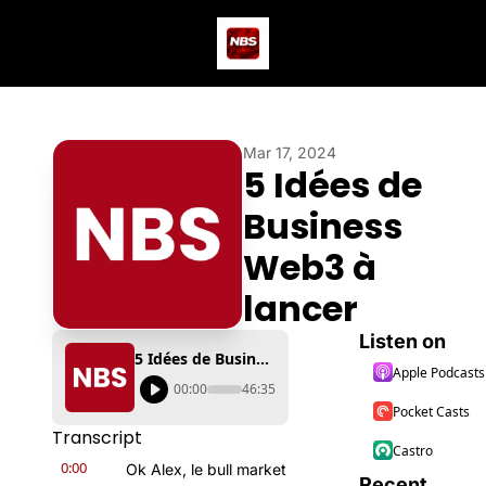
Actus
Podcast
Dev
Mar 17, 2024
5 Idées de 
Business 
Web3 à 
lancer
Listen on
5 Idées de Business Web3 à lancer
Apple Podcasts
00:00
46:35
Pocket Casts
Transcript
Castro
0:00
Ok Alex, le bull market 
Recent 