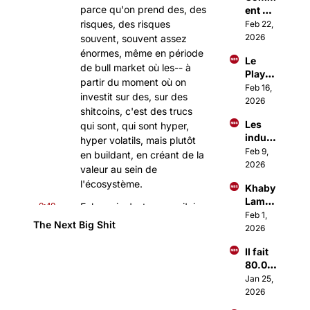
parce qu'on prend des, des 
ent 
Paris 
Investi
risques, des risques 
Feb 22, 
parle
r 
2026
souvent, souvent assez 
comm
énormes, même en période 
Le 
e les 
de bull market où les-- à 
Playb
1% ?
partir du moment où on 
ook 
Feb 16, 
investit sur des, sur des 
d'Ous
2026
shitcoins, c'est des trucs 
sama 
Les 
qui sont, qui sont hyper, 
Amma
indust
r pour 
hyper volatils, mais plutôt 
ries 
Feb 9, 
lancer 
en buildant, en créant de la 
qui 
2026
des 
valeur au sein de 
vont 
Busin
l'écosystème.
Khaby 
décoll
ess à 
Lame 
er en 
0:40
+1M€
Euh, moi, c'est ce que j'ai 
vend 
Feb 1, 
2026
pu pas mal faire en 2021. 
The Next Big Shit
sa 
2026
Je me suis, je me suis 
boite 
positionné sur pas mal de, 
Il fait 
1Mds$
de business Web3. C'est 
80.00
0€/mo
quelque chose qui a, qui a 
Jan 25, 
is en 
2026
super bien marché.
se 