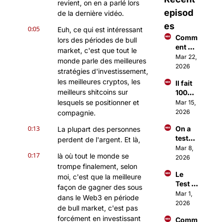
revient, on en a parlé lors 
episod
de la dernière vidéo.
es
0:05
Euh, ce qui est intéressant 
Comm
lors des périodes de bull 
ent 
market, c'est que tout le 
faire 
Mar 22, 
monde parle des meilleures 
des €
2026
stratégies d'investissement, 
€€ 
les meilleures cryptos, les 
Il fait 
avec 
meilleurs shitcoins sur 
100M$ 
Open
à 18 
lesquels se positionner et 
Mar 15, 
Claw ?
ans 
2026
compagnie.
grâce 
0:13
On a 
La plupart des personnes 
à une 
testé 
perdent de l'argent. Et là,
applic
Open
Mar 8, 
ation
0:17
là où tout le monde se 
Claw 
2026
trompe finalement, selon 
(c'est 
Le 
totale
moi, c'est que la meilleure 
Test 
ment 
façon de gagner des sous 
Sangu
Mar 1, 
fou)
dans le Web3 en période 
in 
2026
de bull market, c'est pas 
dont 
forcément en investissant 
Comm
tout 