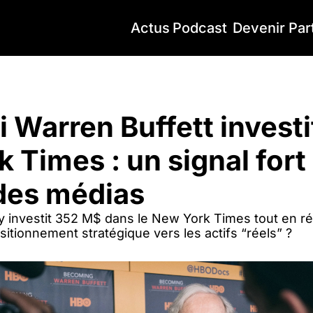
Actus
Podcast
Devenir Par
arren Buffett investit dans le New York Times : un signal fort pour l’a
 Warren Buffett investit
 Times : un signal fort 
 des médias
investit 352 M$ dans le New York Times tout en réd
itionnement stratégique vers les actifs “réels” ?