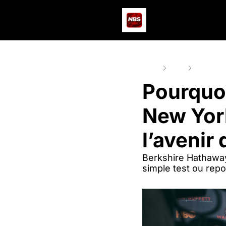
Home
Posts
Pourquoi W
Pourquoi
New York
l’avenir
Berkshire Hathaway 
simple test ou repos