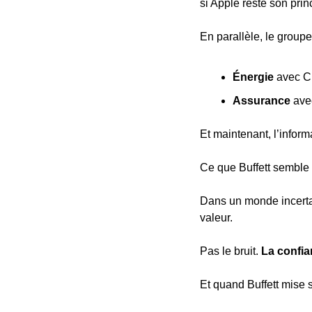
si Apple reste son prin
En parallèle, le groupe 
Énergie
 avec C
Assurance
 ave
Et maintenant, l’infor
Ce que Buffett semble d
Dans un monde incertai
valeur.
Pas le bruit. 
La confi
Et quand Buffett mise s