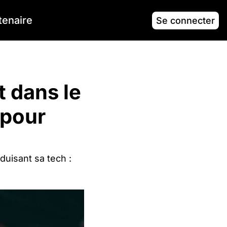
tenaire
Se connecter
venir des médias
 dans le 
pour 
uisant sa tech : 