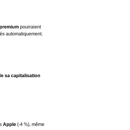
on premium
 pourraient 
rés automatiquement.
e sa capitalisation 
s 
Apple
 (-4 %), même 