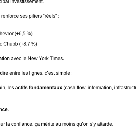
cipal investissement.
renforce ses piliers “réels” : 
hevron(+6,5 %)
c Chubb (+8,7 %)
mation avec le New York Times.
ire entre les lignes, c’est simple :
n, les 
actifs fondamentaux
 (cash-flow, information, infrastruc
ance
.
ur la confiance, ça mérite au moins qu’on s’y attarde.