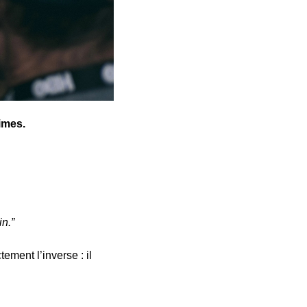
imes.
in.”
ment l’inverse : il 