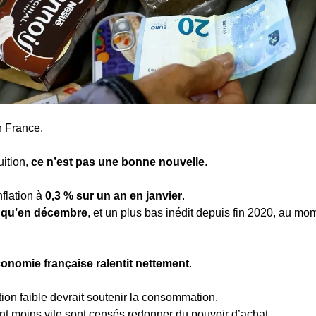
en France.
ition, 
ce n’est pas une bonne nouvelle
.
flation à 
0,3 % sur un an en janvier
.
s qu’en décembre
, et un plus bas inédit depuis fin 2020, au m
conomie française ralentit nettement
.
ation faible devrait soutenir la consommation.
t moins vite sont censés redonner du pouvoir d’achat.