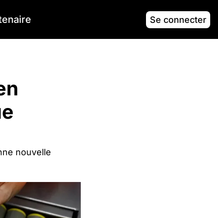
tenaire
Se connecter
nt
en 
e 
nne nouvelle 