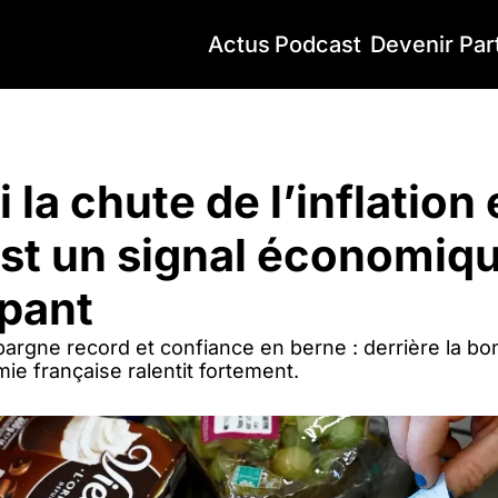
Actus
Podcast
Devenir Par
a chute de l’inflation en France est un signal économique préoccupa
la chute de l’inflation 
st un signal économiqu
upant
épargne record et confiance en berne : derrière la bo
ie française ralentit fortement.