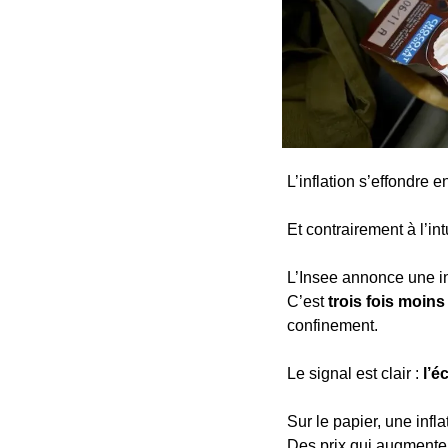
L’inflation s’effondre 
Et contrairement à l’intu
L’Insee annonce une in
C’est 
trois fois moin
confinement.
Le signal est clair : 
l’é
Sur le papier, une infl
Des prix qui augmenten