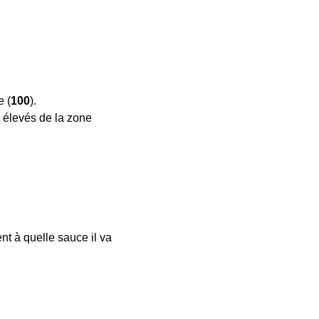
e (
100
).
s élevés de la zone 
nt à quelle sauce il va 