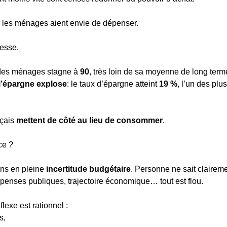
e les ménages aient envie de dépenser.
lesse.
 des ménages stagne à 
90
, très loin de sa moyenne de long term
l’épargne explose
: le taux d’épargne atteint 
19 %
, l’un des plu
çais 
mettent de côté au lieu de consommer
.
ce ?
s en pleine 
incertitude budgétaire
. Personne ne sait claireme
penses publiques, trajectoire économique… tout est flou.
lexe est rationnel :
s,