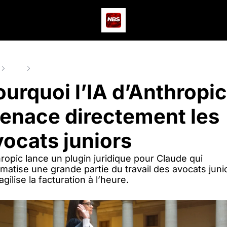
Actus
Podcast
Dev
Posts
Pourquoi l’IA d’Anthropic menace directement les avocats j
urquoi l’IA d’Anthropic 
enace directement les 
vocats juniors
ropic lance un plugin juridique pour Claude qui 
matise une grande partie du travail des avocats junio
agilise la facturation à l’heure.