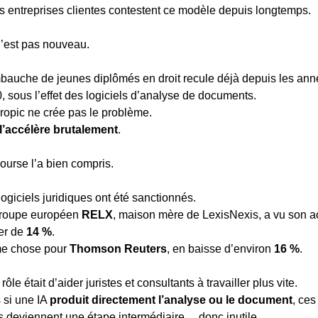
es entreprises clientes contestent ce modèle depuis longtemps.
’est pas nouveau.
bauche de jeunes diplômés en droit recule déjà depuis les ann
, sous l’effet des logiciels d’analyse de documents.
ropic ne crée pas le problème.
l’accélère brutalement
.
ourse l’a bien compris.
logiciels juridiques ont été sanctionnés.
roupe européen 
RELX
, maison mère de LexisNexis, a vu son ac
er de 
14 %
.
 chose pour 
Thomson Reuters
, en baisse d’environ 
16 %
.
rôle était d’aider juristes et consultants à travailler plus vite.
 si une IA 
produit directement l’analyse ou le document
, ces 
ls deviennent une étape intermédiaire… donc inutile.