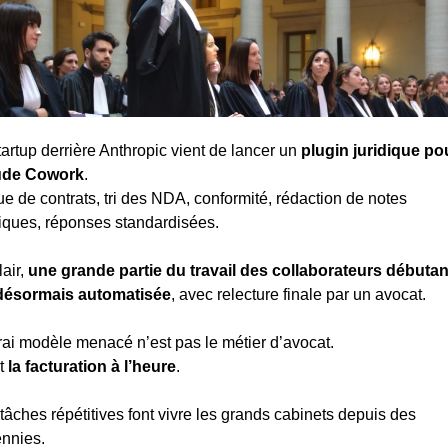
tartup derrière Anthropic vient de lancer un 
plugin juridique pou
ude Cowork
.
e de contrats, tri des NDA, conformité, rédaction de notes 
diques, réponses standardisées.
air, 
une grande partie du travail des collaborateurs débutant
désormais automatisée
, avec relecture finale par un avocat.
rai modèle menacé n’est pas le métier d’avocat.
t 
la facturation à l’heure
.
tâches répétitives font vivre les grands cabinets depuis des 
nnies.