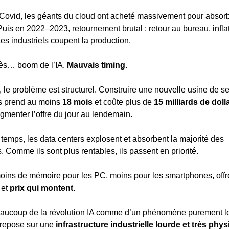
Covid, les géants du cloud ont acheté massivement pour absorbe
 Puis en 2022–2023, retournement brutal : retour au bureau, inflat
Les industriels coupent la production.
rès… boom de l’IA. 
Mauvais timing
.
, le problème est structurel. Construire une nouvelle usine de s
s prend au moins 
18 mois
 et coûte plus de 
15 milliards de doll
gmenter l’offre du jour au lendemain.
temps, les data centers explosent et absorbent la majorité des 
 Comme ils sont plus rentables, ils passent en priorité.
moins de mémoire pour les PC, moins pour les smartphones, offre
et 
prix qui montent
.
aucoup de la révolution IA comme d’un phénomène purement log
e repose sur une 
infrastructure industrielle lourde et très phy