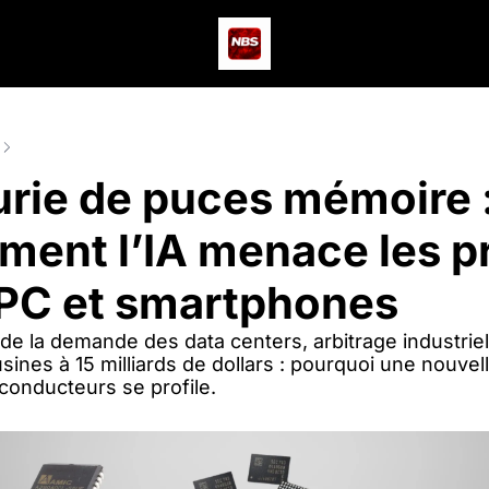
Actus
Podcast
Dev
Pénurie de puces mémoire : comment l’IA menace les prix des PC 
urie de puces mémoire :
ent l’IA menace les pr
PC et smartphones
de la demande des data centers, arbitrage industriel
usines à 15 milliards de dollars : pourquoi une nouvell
conducteurs se profile.