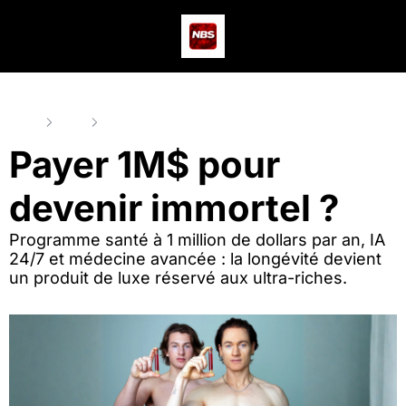
Actus
Podcast
Dev
Home
Posts
Payer 1M$ pour devenir immortel ?
Payer 1M$ pour 
devenir immortel ?
Programme santé à 1 million de dollars par an, IA 
24/7 et médecine avancée : la longévité devient 
un produit de luxe réservé aux ultra-riches.