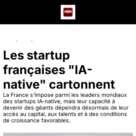
Actus
Podcast
Dev
Home
Posts
Les startup françaises "IA-native" cartonnent
Les startup 
françaises "IA-
native" cartonnent
La France s'impose parmi les leaders mondiaux 
des startups IA-native, mais leur capacité à 
devenir des géants dépendra désormais de leur 
accès au capital, aux talents et à des conditions 
de croissance favorables.