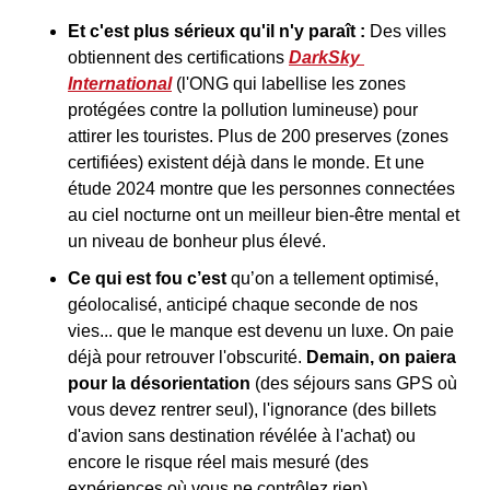
Et c'est plus sérieux qu'il n'y paraît :
 Des villes 
obtiennent des certifications 
DarkSky 
International
 (l'ONG qui labellise les zones 
protégées contre la pollution lumineuse) pour 
attirer les touristes. Plus de 200 preserves (zones 
certifiées) existent déjà dans le monde. Et une 
étude 2024 montre que les personnes connectées 
au ciel nocturne ont un meilleur bien-être mental et 
un niveau de bonheur plus élevé.
Ce qui est fou c’est 
qu’on a tellement optimisé, 
géolocalisé, anticipé chaque seconde de nos 
vies... que le manque est devenu un luxe. On paie 
déjà pour retrouver l'obscurité. 
Demain, on paiera 
pour la désorientation
 (des séjours sans GPS où 
vous devez rentrer seul), l'ignorance (des billets 
d'avion sans destination révélée à l'achat) ou 
encore le risque réel mais mesuré (des 
expériences où vous ne contrôlez rien)…