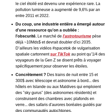
le ciel étoilé est devenu une expérience rare. La 
pollution lumineuse a augmenté de 9,6% par an 
entre 2011 et 2022.
Du coup, une industrie entière a émergé autour 
d'une ressource qu'on a oubliée : 
l'obscurité.
 Le marché de 
l'astrotourisme
 pèse 
déjà ~10Mds$ et devrait doubler d'ici 2035. 
D’ailleurs
les vidéos #spacetok de vulgarisation 
spatiale cartonnent 
sur TikTok
 au point qu’1/4 des 
voyageurs de la Gen Z se disent prêts à voyager 
spécifiquement pour observer les étoiles.
Concrètement ?
 Des trains de nuit entre 15 et 
300$ avec télescope et astronome à bord... des 
hôtels en Islande ou aux Maldives qui emploient 
des "sky gurus" (des astronomes résidents) et 
construisent des chambres avec plafonds en 
verre... des safaris d'aurores boréales guidés par 
des communautés autochtones.