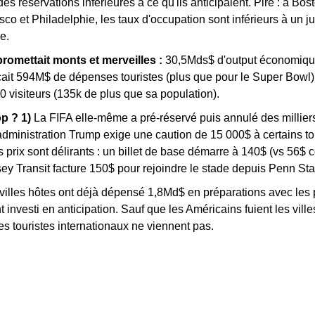
es réservations inférieures à ce qu'ils anticipaient. Pire : à Bos
sco et Philadelphie, les taux d'occupation sont inférieurs à un jui
e.
romettait monts et merveilles :
 30,5Mds$ d'output économique
it 594M$ de dépenses touristes (plus que pour le Super Bowl).
0 visiteurs (135k de plus que sa population).
p ? 1)
 La FIFA elle-même a pré-réservé puis annulé des milliers
administration Trump exige une caution de 15 000$ à certains tou
s prix sont délirants : un billet de base démarre à 140$ (vs 56$ co
ey Transit facture 150$ pour rejoindre le stade depuis Penn Sta
 villes hôtes ont déjà dépensé 1,8Md$ en préparations avec les 
investi en anticipation. Sauf que les Américains fuient les ville
les touristes internationaux ne viennent pas.