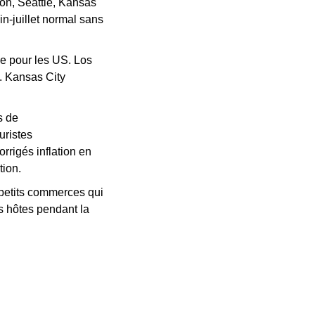
ton, Seattle, Kansas 
n-juillet normal sans 
 pour les US. Los 
 Kansas City 
 de 
ristes 
rrigés inflation en 
tion.
petits commerces qui 
s hôtes pendant la 