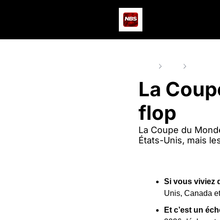
Home
Posts
La Coupe d
La Coupe
flop
La Coupe du Monde 
États-Unis, mais les
Si vous viviez 
Unis, Canada e
Et c’est un éch