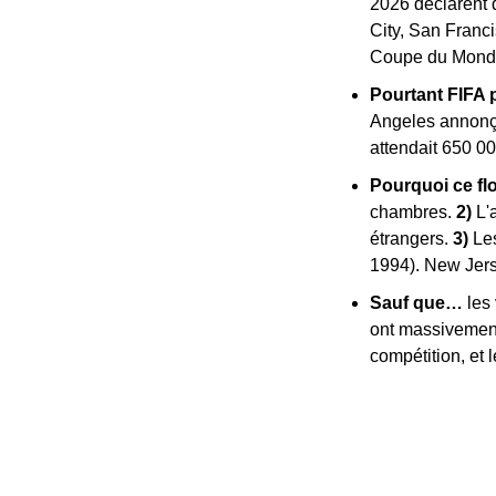
2026 déclarent d
City, San Franci
Coupe du Mond
Pourtant FIFA p
Angeles annonça
attendait 650 00
Pourquoi ce flo
chambres. 
2)
 L'
étrangers. 
3)
 Le
1994). New Jers
Sauf que… 
les
ont massivement 
compétition, et 