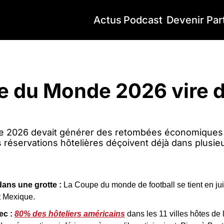
Actus
Podcast
Devenir Par
u Monde 2026 vire déjà au flop
 du Monde 2026 vire dé
2026 devait générer des retombées économiques
 réservations hôtelières déçoivent déjà dans plusieu
dans une grotte :
 La Coupe du monde de football se tient en juin
t Mexique.
ec :
80% des hôteliers américains
 dans les 11 villes hôtes d