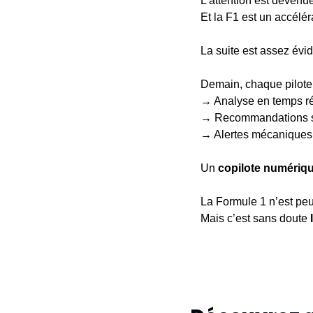
L’attention est devenu
Et la F1 est un accéléra
La suite est assez évid
Demain, chaque pilote 
→
 Analyse en temps ré
→
 Recommandations s
→
 Alertes mécaniques
Un 
copilote numériq
La Formule 1 n’est peu
Mais c’est sans doute 