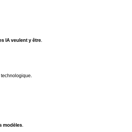
s IA veulent y être
.
e technologique.
urs modèles
.