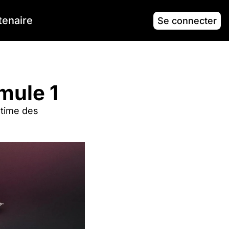
tenaire
Se connecter
rmule 1
ltime des 