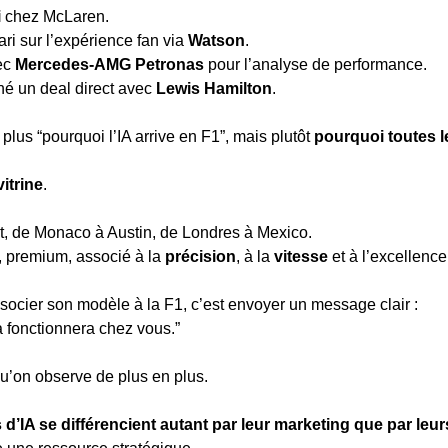
i
 chez McLaren.
ari sur l’expérience fan via 
Watson
.
ec 
Mercedes-AMG Petronas
 pour l’analyse de performance.
é un deal direct avec 
Lewis Hamilton
.
plus “pourquoi l’IA arrive en F1”, mais plutôt 
pourquoi toutes le
vitrine
.
ut, de Monaco à Austin, de Londres à Mexico.
, premium, associé à la 
précision
, à la 
vitesse
 et à l’excellenc
ssocier son modèle à la F1, c’est envoyer un message clair :
ça fonctionnera chez vous.”
qu’on observe de plus en plus.
s d’IA se différencient autant par leur marketing que par le