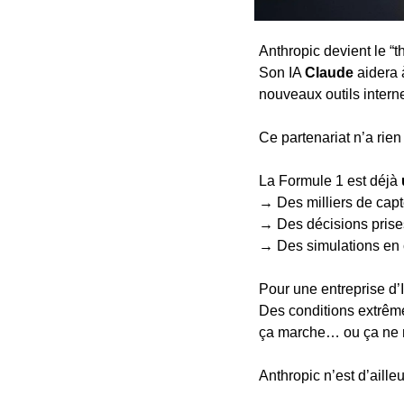
Anthropic devient le “th
Son IA 
Claude
 aidera 
nouveaux outils intern
Ce partenariat n’a rie
La Formule 1 est déjà 
→
 Des milliers de capt
→
 Des décisions prise
→
 Des simulations en 
Pour une entreprise d’I
Des conditions extrême
ça marche… ou ça ne 
Anthropic n’est d’aille