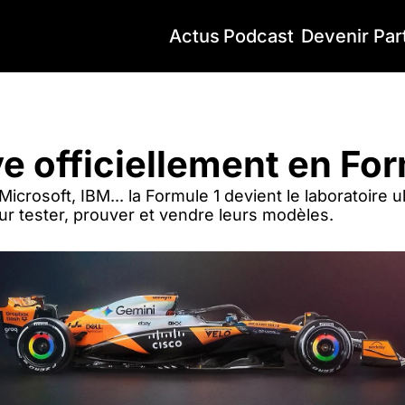
Actus
Podcast
Devenir Par
e officiellement en Formule 1
ive officiellement en Fo
icrosoft, IBM... la Formule 1 devient le laboratoire u
ur tester, prouver et vendre leurs modèles.