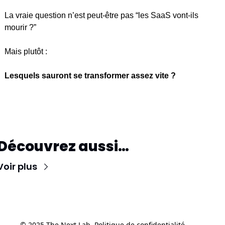
La vraie question n’est peut-être pas “les SaaS vont-ils 
mourir ?”
Mais plutôt :
Lesquels sauront se transformer assez vite ?
Découvrez aussi…
Voir plus
© 2025 The Next Lab. 
Politique de confidentialité