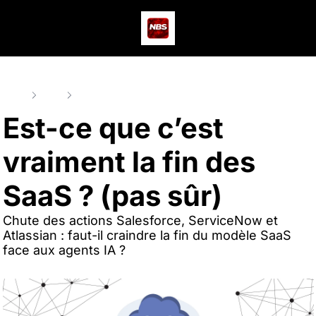
Actus
Podcast
Dev
Home
Posts
Est-ce que c’est vraiment la fin des SaaS ? (pas sûr)
Est-ce que c’est 
vraiment la fin des 
SaaS ? (pas sûr)
Chute des actions Salesforce, ServiceNow et 
Atlassian : faut-il craindre la fin du modèle SaaS 
face aux agents IA ?