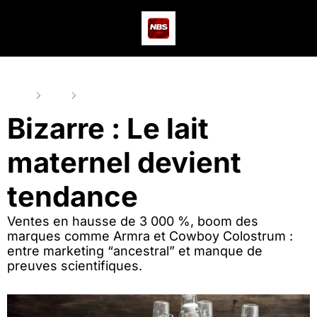
Actus
Podcast
Dev
Home
Posts
Bizarre : Le lait maternel devient tendance
Bizarre : Le lait 
maternel devient 
tendance
Ventes en hausse de 3 000 %, boom des 
marques comme Armra et Cowboy Colostrum : 
entre marketing “ancestral” et manque de 
preuves scientifiques.