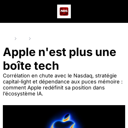
Actus
Podcast
Dev
Home
Posts
Apple n'est plus une boîte tech
Apple n'est plus une 
boîte tech
Corrélation en chute avec le Nasdaq, stratégie 
capital-light et dépendance aux puces mémoire : 
comment Apple redéfinit sa position dans 
l’écosystème IA.