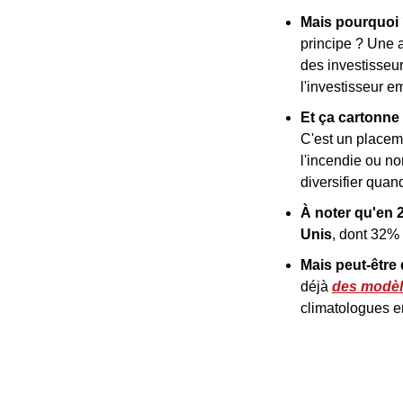
Mais pourquoi 
principe ? Une 
des investisseur
l'investisseur e
Et ça cartonne 
C'est un placeme
l'incendie ou no
diversifier quand
À noter qu'en 
Unis
, dont 32% 
Mais peut-être q
déjà 
des modèl
climatologues e