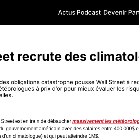
Actus
Podcast
Devenir Par
et recrute des climatologues à 1M$/an
eet recrute des climatol
des obligations catastrophe pousse Wall Street à rec
téorologues à prix d’or pour mieux évaluer les risque
lles.
 Street est en train de débaucher 
massivement les météorolog
 du gouvernement américain avec des salaires entre 400 000$ et 
 d'un climatologue) et qui peut atteindre 1M$.