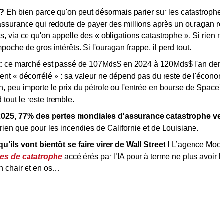
? 
Eh bien parce qu'on peut désormais parier sur les catastrophes
assurance qui redoute de payer des millions après un ouragan r
s, via ce qu'on appelle des « obligations catastrophe ». Si rien 
mpoche de gros intérêts. Si l'ouragan frappe, il perd tout.
:
 ce marché est passé de 107Mds$ en 2024 à 120Mds$ l'an derni
nt « décorrélé » : sa valeur ne dépend pas du reste de l'économi
n, peu importe le prix du pétrole ou l'entrée en bourse de SpaceX
 tout le reste tremble.
2025, 77% des pertes mondiales d'assurance catastrophe ve
rien que pour les incendies de Californie et de Louisiane.
u’ils vont bientôt se faire virer de Wall Street ! 
L’agence Moo
es de catatrophe
 accélérés par l’IA pour à terme ne plus avoir
n chair et en os…