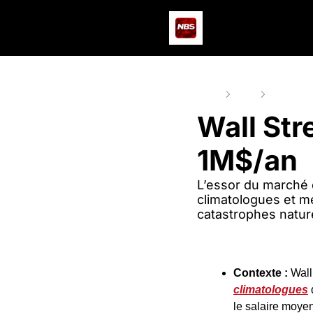
Home
Posts
Wall Stre
Wall Str
1M$/an
L’essor du marché 
climatologues et mé
catastrophes nature
Contexte :
 Wall
climatologues
le salaire moyen