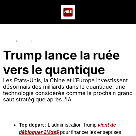
Actus
Podcast
Dev
Home
Posts
Trump lance la ruée vers le quantique
Trump lance la ruée 
vers le quantique
Les États-Unis, la Chine et l’Europe investissent 
désormais des milliards dans le quantique, une 
technologie considérée comme le prochain grand 
saut stratégique après l’IA.
Top départ : 
L'administration Trump 
vient de 
débloquer 2Mds$
 pour financer les entreprises 