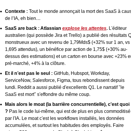
Contexte :
 Tout le monde annonçait la mort des SaaS à caus
de l’IA, eh bien…
SaaS are back : Atlassian 
explose les attentes
. 
L'éditeur 
australien (qui possède Jira et Trello) a publié des résultats Q
monstrueux avec un revenu de 1,79Mds$ (+32% sur 1 an, vs 
1,695 attendus), un bénéfice par action de 1,75$ (+30% au-
dessus des estimations) et un carton en bourse avec +23% en
pré-marché, +4% à la clôture.
Et il n’est pas le seul :
 GitHub, Hubspot, Workday, 
ServiceNow, Salesforce, Figma, tous rebondissent depuis 
lundi. Reddit a aussi publié d'excellents Q1. Le narratif "le 
SaaS est mort" s'effondre du même coup.
Mais alors le moat (la barrière concurrentielle), c'est quoi 
?
 Pas le code lui-même, qui est de plus en plus commoditisé 
par l'IA. Le moat c'est les workflows installés, les données 
accumulées, et surtout les habitudes des employés. Faire 