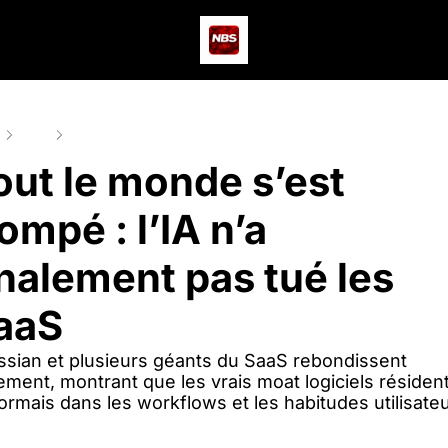
Actus
Podcast
Dev
e
Posts
Tout le monde s’est trompé : l’IA n’a finalement pas tué le
out le monde s’est 
ompé : l’IA n’a 
inalement pas tué les 
aaS
ssian et plusieurs géants du SaaS rebondissent 
ement, montrant que les vrais moat logiciels résident
ormais dans les workflows et les habitudes utilisateu