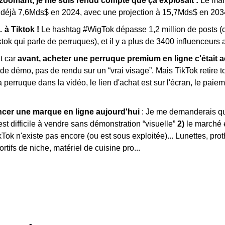
ezoomant, je me suis rendu compte que ça explosait : 
Le mar
 déjà 7,6Mds$ en 2024, avec une projection à 15,7Mds$ en 2
 à Tiktok !
 Le hashtag #WigTok dépasse 1,2 million de posts (c’
k qui parle de perruques), et il y a plus de 3400 influenceurs ac
t car 
avant, acheter une perruque premium en ligne c'était ac
de démo, pas de rendu sur un “vrai visage”. Mais TikTok retire toute
a perruque dans la vidéo, le lien d'achat est sur l'écran, le paiem
ancer une marque en ligne aujourd'hui
 : Je me demanderais que
 est difficile à vendre sans démonstration “visuelle” 
2) 
le marché e
Tok n'existe pas encore
(ou est sous exploitée)... Lunettes, prot
tifs de niche, matériel de cuisine pro...