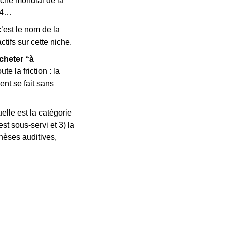
ché mondial de la 
034…
est le nom de la 
tifs sur cette niche.
heter “à 
 la friction : la 
ent se fait sans 
lle est la catégorie 
st sous-servi et 3)
la 
hèses auditives, 