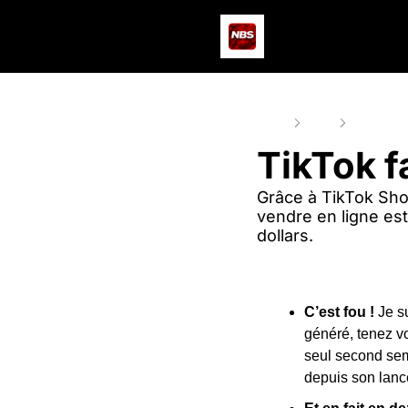
Home
Posts
TikTok fai
TikTok f
Grâce à TikTok Sho
vendre en ligne est
dollars.
C’est fou !
 Je s
généré, tenez v
seul second sem
depuis son la