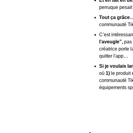
Et en fait en d
perruque pesait
Tout ça grâce…
communauté Tikto
C’est intéressan
l’aveugle”,
 pas 
créatrice porte l
quitter l'app…
Si je voulais l
où 
1)
 le produit
communauté Tik
équipements spor