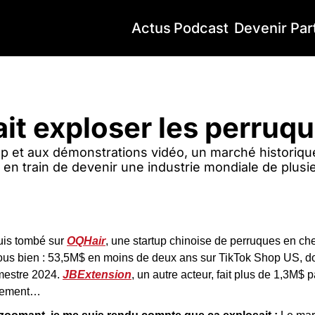
Actus
Podcast
Devenir Par
t exploser les perruques
ait exploser les perruq
p et aux démonstrations vidéo, un marché historiquem
 en train de devenir une industrie mondiale de plusieu
uis tombé sur 
OQHair
, une startup chinoise de perruques en che
ous bien : 53,5M$ en moins de deux ans sur TikTok Shop US, dont
estre 2024. 
JBExtension
, un autre acteur, fait plus de 1,3M$ 
ncement…