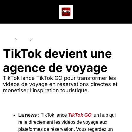
Actus
Podcast
Dev
Home
Posts
TikTok devient une agence de voyage
TikTok devient une 
agence de voyage
TikTok lance TikTok GO pour transformer les 
vidéos de voyage en réservations directes et 
monétiser l’inspiration touristique.
La news :
 TikTok lance 
TikTok GO
, un hub qui 
relie directement les vidéos de voyage aux 
plateformes de réservation. Vous regardez un 