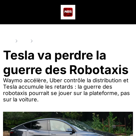
Actus
Podcast
Dev
Home
Posts
Tesla va perdre la guerre des Robotaxis
Tesla va perdre la 
guerre des Robotaxis
Waymo accélère, Uber contrôle la distribution et 
Tesla accumule les retards : la guerre des 
robotaxis pourrait se jouer sur la plateforme, pas 
sur la voiture.