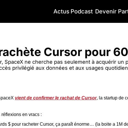
Actus
Podcast
Devenir Par
chète Cursor pour 60Mds$
rachète Cursor pour 
, SpaceX ne cherche pas seulement à acquérir un p
ès privilégié aux données et aux usages quotidien
 SpaceX 
vient de confirmer le rachat de Cursor
, la startup de 
réflexions en vracs :
ards $ pour racheter Cursor, ça paraît énorme… (la boite a 1M de 