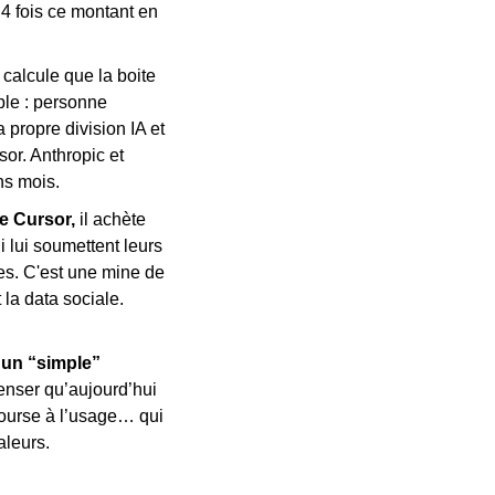
4 fois ce montant en 
alcule que la boite 
le : personne 
propre division IA et 
r. Anthropic et 
ns mois.
e Cursor, 
il achète 
 lui soumettent leurs 
s. C'est une mine de 
a data sociale. 
un “simple” 
nser qu’aujourd’hui 
ourse à l’usage… qui 
aleurs.