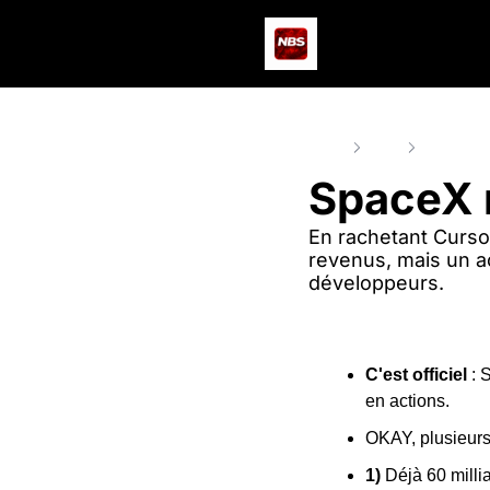
Home
Posts
SpaceX ra
SpaceX 
En rachetant Cursor
revenus, mais un acc
développeurs.
C'est officiel
 :
en actions.
OKAY, plusieurs 
1) 
Déjà 60 milli