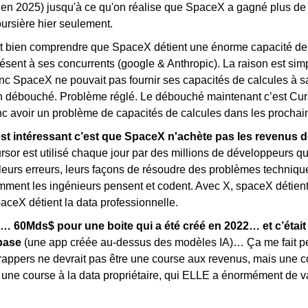
 en 2025) jusqu'à ce qu'on réalise que SpaceX a gagné plus de 
oursière hier seulement.
aut bien comprendre que SpaceX détient une énorme capacité de c
résent à ses concurrents (google & Anthropic). La raison est simp
donc SpaceX ne pouvait pas fournir ses capacités de calcules à sa 
un débouché. Problème réglé. Le débouché maintenant c’est Curso
c avoir un problème de capacités de calcules dans les prochai
est intéressant c’est que SpaceX n'achète pas les revenus d
sor est utilisé chaque jour par des millions de développeurs qui
leurs erreurs, leurs façons de résoudre des problèmes technique
ment les ingénieurs pensent et codent. Avec X, spaceX détient l
aceX détient la data professionnelle.
… 60Mds$ pour une boite qui a été créé en 2022… et c’était 
base
 (une app créée au-dessus des modèles IA)… Ça me fait pe
rappers ne devrait pas être une course aux revenus, mais une c
o une course à la data propriétaire, qui ELLE a énormément de v