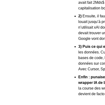
avait fait 2Mds$
capitalisation b
2) 
Ensuite, il f
louait jusqu’à p
n’utilisait xAI 
devait trouver 
Google vont don
3) Puis ce qui 
les données. Cur
bases de code, 
données sur com
Avec Cursor, Sp
Enfin : punaise
wrapper IA de 
la course des w
devient de fact