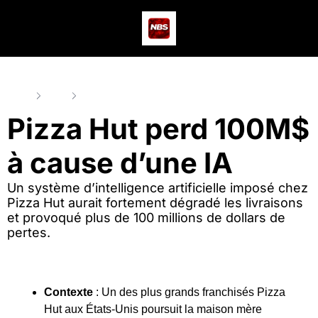
Actus
Podcast
Dev
Home
Posts
Pizza Hut perd 100M$ à cause d’une IA
Pizza Hut perd 100M$ 
à cause d’une IA
Un système d’intelligence artificielle imposé chez 
Pizza Hut aurait fortement dégradé les livraisons 
et provoqué plus de 100 millions de dollars de 
pertes.
Contexte 
: Un des plus grands franchisés Pizza 
Hut aux États-Unis poursuit la maison mère 