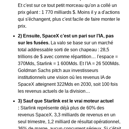
Et c'est sur ce tout petit morceau qu'on a collé un 
prix géant : 1 770 milliards $. Moins il y a d'actions 
qui s'échangent, plus c'est facile de faire monter le 
prix.
2) Ensuite, SpaceX c’est un pari sur l’IA, pas 
sur les fusées. 
La valo se base sur un marché 
total addressable sorti de son chapeau : 28,5 
trillions de $ avec comme répartition… l'espace = 
370Mds, Starlink = 1 600Mds. Et l'IA = 26 500Mds. 
Goldman Sachs pitch aux investisseurs 
institutionnels une vision où les revenus IA de 
SpaceX atteignent 322Mds en 2030, soit 100 fois 
les revenus actuels de la division…
3) Sauf que Starlink est le vrai moteur actuel 
:
 Starlink représente déjà plus de 60% des 
revenus SpaceX. 3,3 milliards de revenus en un 
seul trimestre, 1,2 milliard de résultat opérationnel, 
36% de marge, aucun concurrent sérieux. Si c'était 