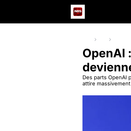
Home
Posts
OpenAI : 
OpenAI :
devienne
Des parts OpenAI pe
attire massivement 