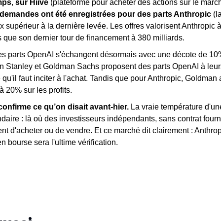
mps
,
 sur Hiive
 (plateforme pour acheter des actions sur le marc
demandes ont été enregistrées pour des parts Anthropic 
(l
x supérieur à la dernière levée. Les offres valorisent Anthropic
 que son dernier tour de financement à 380 milliards.
es parts OpenAI s'échangent désormais avec une décote de 10%
an Stanley et Goldman Sachs proposent des parts OpenAI à leurs 
 qu'il faut inciter à l'achat. Tandis que pour Anthropic, Goldman 
à 20% sur les profits.
onfirme ce qu’on disait avant-hier.
 La vraie température d'une 
aire : là où des investisseurs indépendants, sans contrat fourni
nt d'acheter ou de vendre. Et ce marché dit clairement : Anthrop
n bourse sera l'ultime vérification.