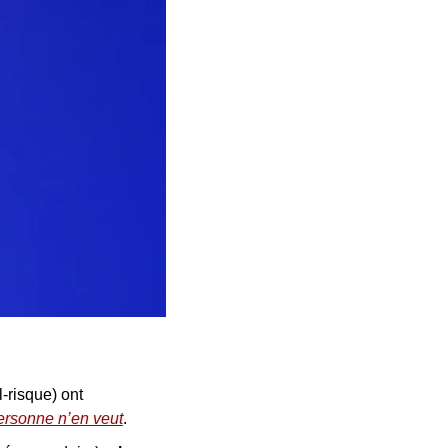
-risque) ont 
ersonne n’en veut
.