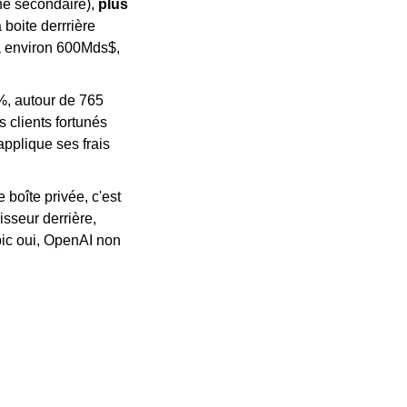
hé secondaire), 
plus 
a boite derrrière 
 à environ 600Mds$, 
, autour de 765 
clients fortunés 
applique ses frais 
boîte privée, c'est 
sseur derrière, 
ic oui, OpenAI non 