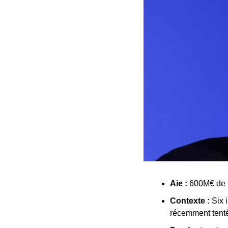
Aie : 
600M€ de p
Contexte : 
Six 
récemment tenté