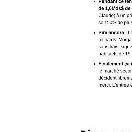
Pendant ce te
de 1,6Mds$ de 
Claude) à un pri
soit 50% de plus
Pire encore : 
L
milliards. Morg
sans frais, signe
habituels de 15 
Finalement ça c
le marché second
décident libreme
merci. L'entrée e