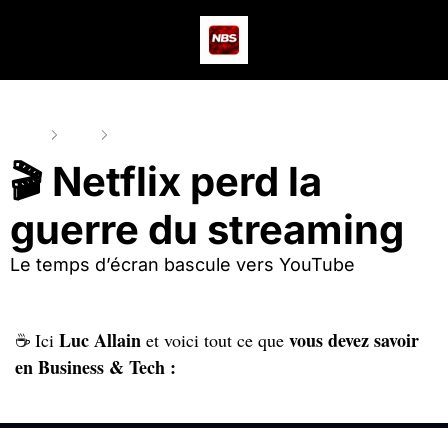
Actus
Podcast
Dev
Home
Posts
🎬 Netflix perd la guerre du streaming
🎬 Netflix perd la 
guerre du streaming
Le temps d’écran bascule vers YouTube
Luc Allain 
 vous devez savoir 
☕ Ici 
et 
voici tout ce que
en Business & Tech :