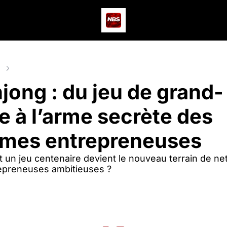
Actus
Podcast
Dev
ts
Mahjong : du jeu de grand-mère à l’arme secrète des femmes en
jong : du jeu de grand-
e à l’arme secrète des 
mes entrepreneuses
un jeu centenaire devient le nouveau terrain de net
epreneuses ambitieuses ?