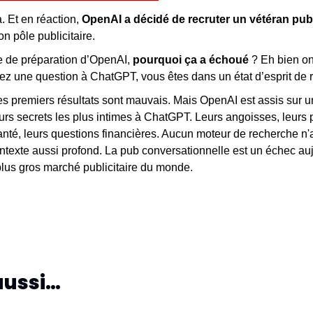
a. Et en réaction,
 OpenAI a décidé de recruter un vétéran pub
on pôle publicitaire.
 de préparation d’OpenAI, 
pourquoi ça a échoué
 ? Eh bien on
z une question à ChatGPT, vous êtes dans un état d’esprit de 
es premiers résultats sont mauvais. Mais OpenAI est assis sur une
urs secrets les plus intimes à ChatGPT. Leurs angoisses, leurs pr
nté, leurs questions financières. Aucun moteur de recherche n'a
ntexte aussi profond. La pub conversationnelle est un échec auj
plus gros marché publicitaire du monde.
aussi…