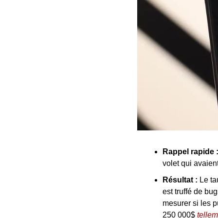
Rappel rapide 
volet qui avaie
Résultat : 
Le ta
est truffé de b
mesurer si les 
250 000$ 
tellem