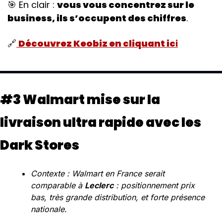
🎯
 En clair : 
vous vous concentrez sur le 
business, ils s’occupent des chiffres
.
🔗
Découvrez Keobiz en cliquant ic
i
#3 Walmart mise sur la 
livraison ultra rapide avec les 
Dark Stores
Contexte : Walmart en France serait 
comparable à 
Leclerc
 : positionnement prix 
bas, très grande distribution, et forte présence 
nationale.