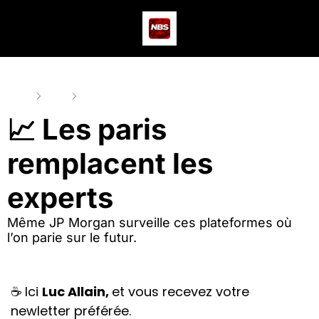
Actus
Podcast
Dev
Home
Posts
📈 Les paris remplacent les experts
📈 Les paris 
remplacent les 
experts
Même JP Morgan surveille ces plateformes où 
l’on parie sur le futur.
☕ Ici 
Luc Allain, 
et vous recevez votre 
newletter préférée.