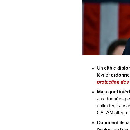
Un 
câble diplo
février 
ordonne 
protection de
Mais quel intér
aux données per
collecter, trans
GAFAM allègremm
Comment ils co
l'isoler : en l'