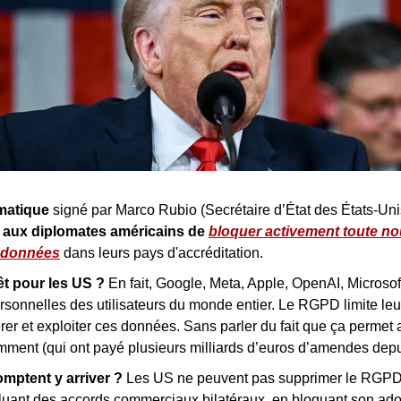
matique 
signé par Marco Rubio (Secrétaire d’État des États-Unis
aux diplomates américains de
bloquer activement toute nouv
s données
 dans leurs pays d'accréditation.
êt pour les US ? 
En fait, Google, Meta, Apple, OpenAI, Microsoft
sonnelles des utilisateurs du monde entier. Le RGPD limite leur
férer et exploiter ces données. Sans parler du fait que ça permet a
ent (qui ont payé plusieurs milliards d’euros d’amendes depu
mptent y arriver ? 
Les US ne peuvent pas supprimer le RGPD, 
excluant des accords commerciaux bilatéraux, en bloquant son ad