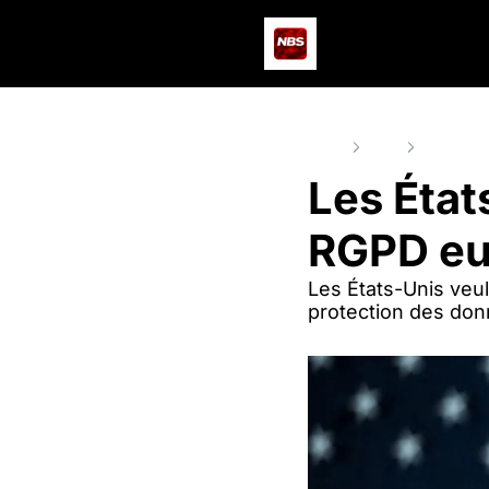
Home
Posts
Les États
Les État
RGPD eu
Les États-Unis veul
protection des don