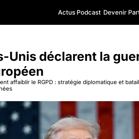
Actus
Podcast
Devenir Par
-Unis déclarent la guerre au RGPD européen
s-Unis déclarent la guer
ropéen
ent affaiblir le RGPD : stratégie diplomatique et batail
nées