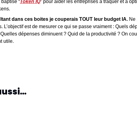
 baptisé “
Token IQ
” pour aider les entreprises à traquer et à opti
kens.
ultant dans ces boites je couperais TOUT leur budget IA. 
Ne 
. L’objectif est de mesurer ce qui se passe vraiment : Quels dép
Quelles dépenses diminuent ? Quid de la productivité ? On coupe
t utile.
aussi…