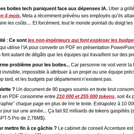
Les boites tech paniquent face aux dépenses IA. 
Uber a grillé
en 4 mois
, Meta a récemment prévénu ses employés qu’ils allai
uire les coûts… Et forcément, tout le monde pointait du doigt les i
ité
 : 
Ce sont 
les non-ingénieurs qui font exploser les budge
ui utilise l’IA pour convertir un PDF en présentation PowerPoin
font autant de dégâts que les équipes qui travaillent sur des p
rme problème pour les boites... 
Car personne ne voit venir la f
t invisible, impossible à attribuer à un projet ou une équipe préci
rop tard, et les budgets par département n’existent pas.
ulette ?
 Un document de 90 pages soumis en texte brut consomm
 en PDF consomme entre 
210 000 et 255 000 tokens
, soit 4x 
aphie" chaque page en plus de lire le texte. Extrapolez à 10 0
jour sur une année... Ça fait 92 milliards de tokens gaspillés (so
GPT-5 Pro de 2,76M$).
r mettre fin à ce gâchis ?
 Le cabinet de conseil Accenture est 