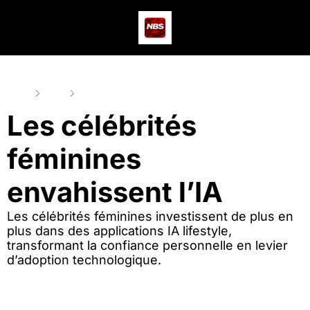
Actus
Podcast
Dev
Home
Posts
Les célébrités féminines envahissent l’IA
Les célébrités 
féminines 
envahissent l’IA
Les célébrités féminines investissent de plus en 
plus dans des applications IA lifestyle, 
transformant la confiance personnelle en levier 
d’adoption technologique.