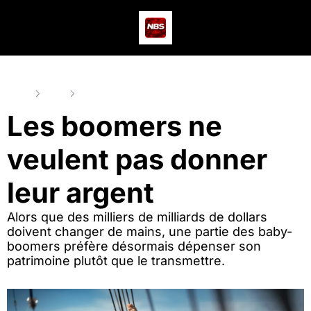
Actus
Podcast
Dev
Home
Posts
Les boomers ne veulent pas donner leur argent
Les boomers ne 
veulent pas donner 
leur argent
Alors que des milliers de milliards de dollars 
doivent changer de mains, une partie des baby-
boomers préfère désormais dépenser son 
patrimoine plutôt que le transmettre.