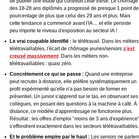
de publier une étude qui contredit cette thèse. Le chômage 
des 18-28 ans diplômés a progressé de presque 1 point de 
pourcentage de plus que celui des 29 ans et plus. Mais 
cette tendance a commencé avant l'IA… et elle persiste 
peu importe le niveau d'exposition au secteur IA !
Le vrai coupable identifié :
 le télétravail. Dans les métiers 
télétravaillables, l'écart de chômage jeunes/seniors 
s'est 
creusé massivement
. Dans les métiers non-
télétravaillables : quasi zéro.
Concrètement ce qui se passe :
 Quand une entreprise 
peut recruter à distance, elle préfère systématiquement un 
profil expérimenté qu'elle n'a pas besoin de former en 
présentiel. Un junior s'apprend sur le tas, en observant ses 
collègues, en posant des questions à la machine à café. À 
distance, ce modèle d'apprentissage ne fonctionne plus. 
Résultat : les offres d'emploi "moins de 3 ans d'expérience"
s'effondrent exactement dans les secteurs télétravaillables.
Et le problème empire par le haut :
 Les seniors ne partent