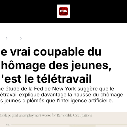
Actus
Podcast
Dev
me
Posts
Le vrai coupable du chômage des jeunes, c'est le télétra
e vrai coupable du 
hômage des jeunes, 
'est le télétravail
e étude de la Fed de New York suggère que le 
́létravail explique davantage la hausse du chômage 
s jeunes diplômés que l’intelligence artificielle.