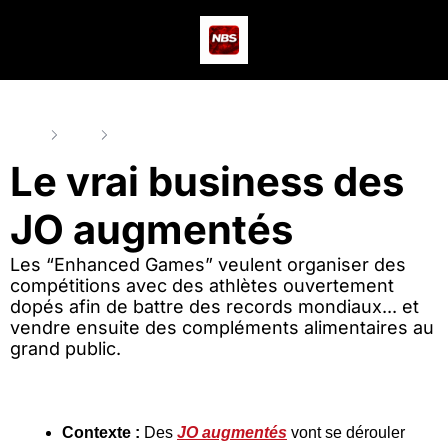
Actus
Podcast
Dev
Home
Posts
Le vrai business des JO augmentés
Le vrai business des 
JO augmentés
Les “Enhanced Games” veulent organiser des 
compétitions avec des athlètes ouvertement 
dopés afin de battre des records mondiaux... et 
vendre ensuite des compléments alimentaires au 
grand public.
Contexte :
 Des 
JO augmentés
 vont se dérouler 