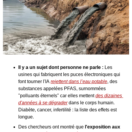
Il y a un sujet dont personne ne parle :
 Les 
usines qui fabriquent les puces électroniques qui 
font tourner l'IA 
rejettent dans l’eau potable
, des 
substances appelées PFAS, surnommées 
"polluants éternels" car elles mettent 
des dizaines 
d'années à se dégrader
 dans le corps humain. 
Diabète, cancer, infertilité : la liste des effets est 
longue.
Des chercheurs ont montré que 
l'exposition aux 