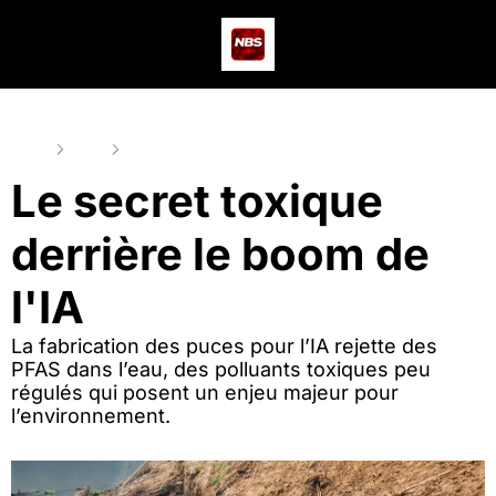
Actus
Podcast
Dev
Home
Posts
Le secret toxique derrière le boom de l'IA
Le secret toxique 
derrière le boom de 
l'IA
La fabrication des puces pour l’IA rejette des 
PFAS dans l’eau, des polluants toxiques peu 
régulés qui posent un enjeu majeur pour 
l’environnement.