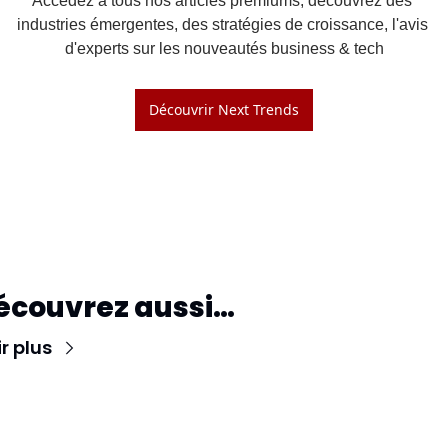
Accédez à tous nos articles premiums, découvrez des 
industries émergentes, des stratégies de croissance, l'avis 
d'experts sur les nouveautés business & tech
Découvrir Next Trends
écouvrez aussi…
r plus