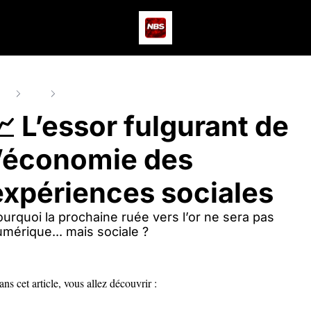
Actus
Podcast
Dev
ome
Posts
📈 L’essor fulgurant de l’économie des expériences socia
📈 L’essor fulgurant de 
l’économie des 
expériences sociales
urquoi la prochaine ruée vers l’or ne sera pas 
mérique... mais sociale ?
ns cet article, vous allez découvrir : 