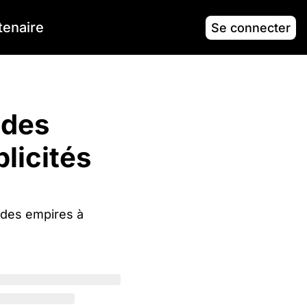
tenaire
Se connecter
 les podcasts
 des 
icités 
es empires à 