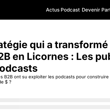
Actus
Podcast
Devenir Par
tégie qui a transformé des boites B2B en Licornes : Les publicités sur
atégie qui a transformé
B en Licornes : Les publ
podcasts 
 B2B ont su exploiter les podcasts pour construire d
de $ ? 