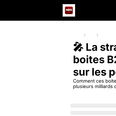
Home
Posts
🎤 La stra
🎤 La str
boites B2
sur les 
Comment ces boites
plusieurs milliards 