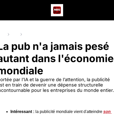
Actus
Podcast
Dev
ome
Posts
La pub n'a jamais pesé autant dans l'économie mondia
La pub n'a jamais pesé 
autant dans l'économie 
mondiale
ortée par l’IA et la guerre de l’attention, la publicité 
st en train de devenir une dépense structurelle 
ncontournable pour les entreprises du monde entier.
Intéressant : 
la publicité mondiale vient d'atteindre 
son 